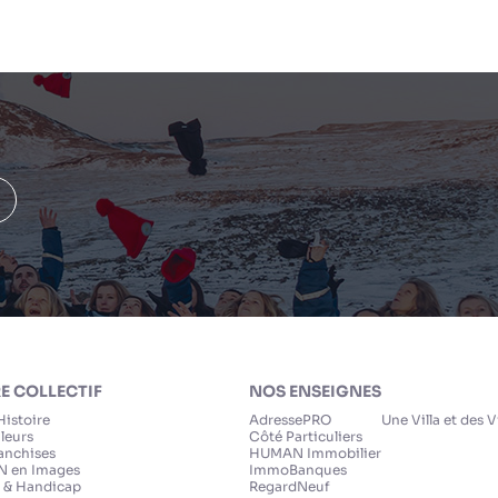
E COLLECTIF
NOS ENSEIGNES
Histoire
AdressePRO
Une Villa et des 
leurs
Côté Particuliers
anchises
HUMAN Immobilier
 en Images
ImmoBanques
 & Handicap
RegardNeuf