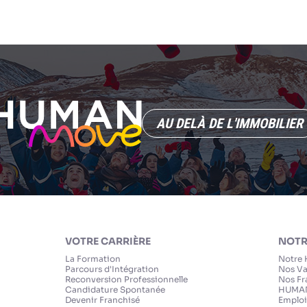
AU DELÀ DE L'IMMOBILIER
VOTRE CARRIÈRE
NOTR
La Formation
Notre 
Parcours d'Intégration
Nos Va
Reconversion Professionnelle
Nos Fr
Candidature Spontanée
HUMAN
Devenir Franchisé
Emploi