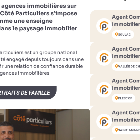
 agences immobilières sur
, Côté Particuliers s’impose
Agent Com
omme une enseigne
Immobilier
ans le paysage immobilier
SOULAC
Agent Com
rticuliers est un groupe national
Immobilier
té engagé depuis toujours dans une
lir une relation de confiance durable
VALLÉE DE C
 agences immobilières.
Agent Com
Immobilier
TRAITS DE FAMILLE
PLESCOP
Agent Com
Immobilier
SAINT-AMAN