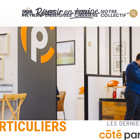
NOS
NOS
VOTRE
NOTRE
MÉTIERS
ENSEIGNES
CARRIÈRE
COLLECTIF
RTICULIERS
LES DERNIÈ