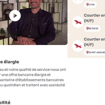
LYON
Courtier e
(H/F)
BÉZIERS
Courtier e
(H/F)
SAINT-AMAN
e élargie
eau et notre qualité de service nous ont
une offre bancaire élargie et
quantaine d’établissements bancaires
u quotidien et traitent avec assiduité
ilité