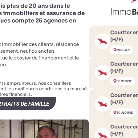
is plus de 20 ans dans le
s immobiliers et assurance de
ues compte 25 agences en
Courtier e
(H/F)
et immobilier des clients, résidence
MEULAN
ssement, neuf ou ancien,
e le dossier de financement et le
Courtier e
me.
(H/F)
PONTOISE
ients emprunteurs, nos conseillers
ent les meilleures conditions du marché
res financiers.
Courtier e
(H/F)
TRAITS DE FAMILLE
TOULOUSE
Courtier e
(H/F)