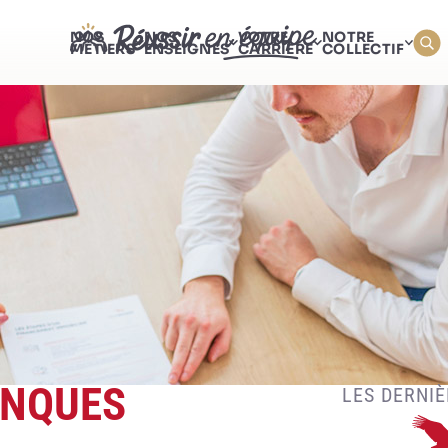
NOS
NOS
VOTRE
NOTRE
MÉTIERS
ENSEIGNES
CARRIÈRE
COLLECTIF
NQUES
LES DERNIÈ