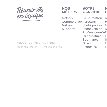
NOS
VOTRE
MÉTIERS
CARRIÈRE
C
Métiers
La Formation
N
Commerciaux
Parcours
H
Métiers
d'Intégration
N
Supports
Reconversion
N
Professionnelle
F
Candidature
H
Spontanée
I
© 2026 - VS-INTERNET-4H2
Devenir
E
Franchisé
H
Mentions légales
Gérer vos cookies