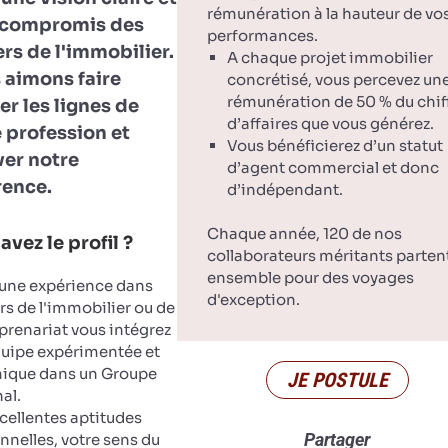
rémunération à la hauteur de vo
 compromis des
performances.
rs de l'immobilier.
A chaque projet immobilier
 aimons faire
concrétisé, vous percevez un
rémunération de 50 % du chif
r les lignes de
d’affaires que vous générez.
 profession et
Vous bénéficierez d’un statut
ver notre
d’agent commercial et donc
rence.
d’indépendant.
Chaque année, 120 de nos
avez le profil ?
collaborateurs méritants parten
ensemble pour des voyages
'une expérience dans
d'exception.
ers de l'immobilier ou de
eprenariat vous intégrez
uipe expérimentée et
ique dans un Groupe
JE POSTULE
al.
cellentes aptitudes
Partager
onnelles, votre sens du