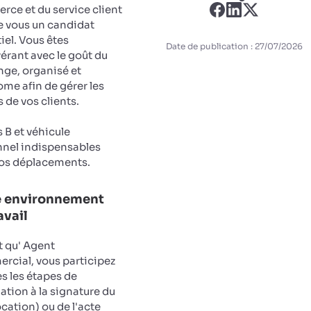
ce et du service client
e vous un candidat
iel. Vous êtes
Date de publication : 27/07/2026
érant avec le goût du
nge, organisé et
me afin de gérer les
s de vos clients.
 B et véhicule
nel indispensables
os déplacements.
e environnement
avail
t qu' Agent
cial, vous participez
es les étapes de
mation à la signature du
ocation) ou de l'acte