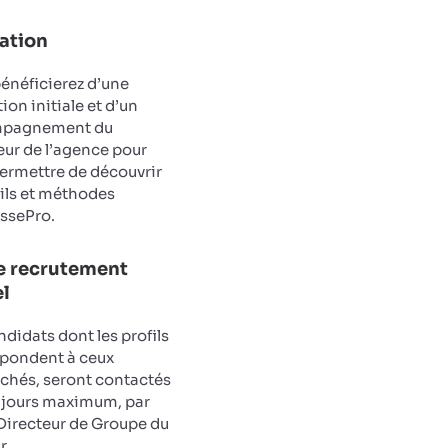
ation
énéficierez d’une
ion initiale et d’un
pagnement du
eur de l’agence pour
ermettre de découvrir
tils et méthodes
ssePro.
e recrutement
el
ndidats dont les profils
pondent à ceux
chés, seront contactés
 jours maximum, par
Directeur de Groupe du
r.