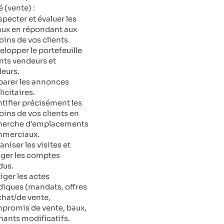
 (vente) :
specter et évaluer les
aux en répondant aux
oins de vos clients.
elopper le portefeuille
ents vendeurs et
leurs.
parer les annonces
icitaires.
ntifier précisément les
oins de vos clients en
herche d'emplacements
merciaux.
niser les visites et
iger les comptes
dus.
iger les actes
idiques (mandats, offres
chat/de vente,
promis de vente, baux,
nants modificatifs.