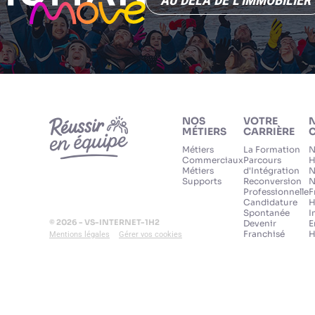
AU DELÀ DE L'IMMOBILIER
NOS
VOTRE
MÉTIERS
CARRIÈRE
C
Métiers
La Formation
N
Commerciaux
Parcours
H
Métiers
d'Intégration
N
Supports
Reconversion
N
Professionnelle
F
Candidature
H
Spontanée
I
© 2026 - VS-INTERNET-1H2
Devenir
E
Franchisé
H
Mentions légales
Gérer vos cookies