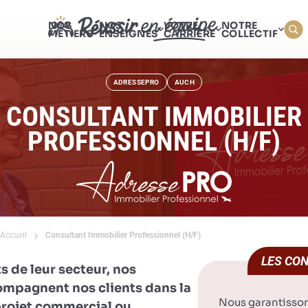
NOS
NOS
VOTRE
NOTRE
MÉTIERS
ENSEIGNES
CARRIÈRE
COLLECTIF
ADRESSEPRO
AUCH
CONSULTANT IMMOBILIER
PROFESSIONNEL (H/F)
Accueil
Consultant Immobilier Professionnel (H/F)
LES CON
s de leur secteur, nos
mpagnent nos clients dans la
Nous garantisso
 projet commercial ou