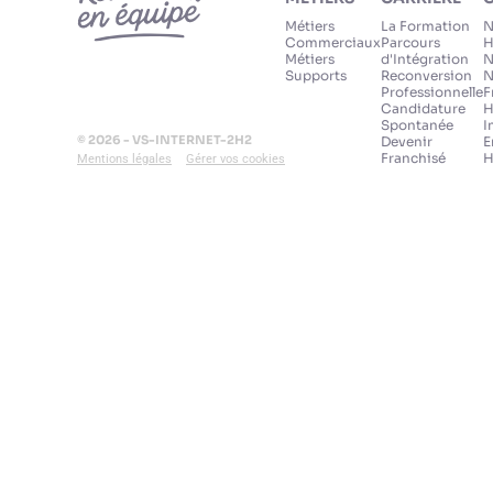
Métiers
La Formation
N
Commerciaux
Parcours
H
Métiers
d'Intégration
N
Supports
Reconversion
N
Professionnelle
F
Candidature
H
Spontanée
I
© 2026 - VS-INTERNET-2H2
Devenir
E
Franchisé
H
Mentions légales
Gérer vos cookies