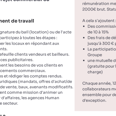
rémunération men
2000€ brut. Statu
ent de travail
A cela s'ajoutent 
Des commissi
ignature du bail (location) ou de l'acte
de 10 à 15%
participez à toutes les étapes :
Des frais de 
uer les locaux en répondant aux
jusqu'à 300 € 
nts.
La participatio
feuille clients vendeurs et bailleurs.
Groupe
ces publicitaires.
une mutuelle d
ent les besoins de vos clients en
(gratuite pour 
acements commerciaux.
charge)
es et rédiger les comptes rendus.
juridiques (mandats, offres d'achat/de
Chaque année, 12
e vente, baux, avenants modificatifs.
collaborateurs m
ment comme mission d'animer un
ensemble pour d
 d'affaires, les agences Human
d'exception.
e secteur.