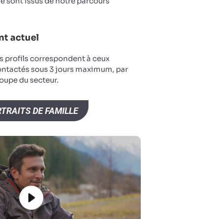
 sont issus de notre parcours
t actuel
s profils correspondent à ceux
ontactés sous 3 jours maximum, par
oupe du secteur.
TRAITS DE FAMILLE