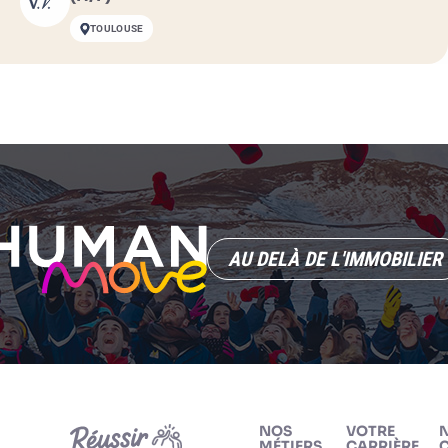
TOULOUSE
AU DELÀ DE L'IMMOBILIER
NOS
VOTRE
MÉTIERS
CARRIÈRE
C