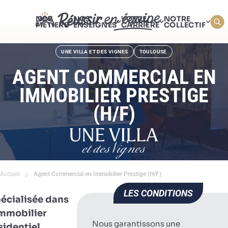
NOS
NOS
VOTRE
NOTRE
MÉTIERS
ENSEIGNES
CARRIÈRE
COLLECTIF
UNE VILLA ET DES VIGNES
TOULOUSE
AGENT COMMERCIAL EN
IMMOBILIER PRESTIGE
(H/F)
Accueil
Agent Commercial en Immobilier Prestige (H/F)
LES CONDITIONS
écialisée dans
immobilier
Nous garantissons une
sidentiel