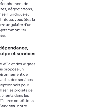
clenchement de
ites, négociations,
seil juridique et
hnique, vous êtes la
rre angulaire d'un
ojet immobilier
ssi.
dépendance,
uipe et services
 Villa et des Vignes
us propose un
vironnement de
vail et des services
ceptionnels pour
liser les projets de
 clients dans les
lleures conditions :
Services
: notre