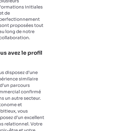
plusieurs
formations initiales
et de
perfectionnement
sont proposées tout
au long de notre
collaboration.
us avez le profil
us disposez d’une
érience similaire
 d’un parcours
mmercial confirmé
s un autre secteur.
tonome et
bitieux, vous
posez d’un excellent
s relationnel. Votre
oir-être et votre