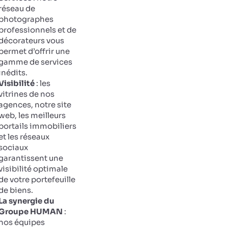
réseau de
photographes
professionnels et de
décorateurs vous
permet d’offrir une
gamme de services
inédits.
Visibilité
: les
vitrines de nos
agences, notre site
web, les meilleurs
portails immobiliers
et les réseaux
sociaux
garantissent une
visibilité optimale
de votre portefeuille
de biens.
La synergie du
Groupe HUMAN
:
nos équipes