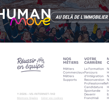
AU DELÀ DE L'IMMOBILIER
NOS
VOTRE
MÉTIERS
CARRIÈRE
C
Métiers
La Formation
N
Commerciaux
Parcours
H
Métiers
d'Intégration
N
Supports
Reconversion
N
Professionnelle
F
Candidature
H
Spontanée
I
© 2026 - VS-INTERNET-1H2
Devenir
E
Franchisé
H
Mentions légales
Gérer vos cookies