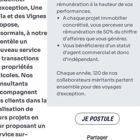
rémunération à la hauteur de vos
exception, Une
performances.
lla et des Vignes
A chaque projet immobilier
opose,
concrétisé, vous percevez une
rémunération de 50% du chiffre
sormais, à notre
d’affaires que vous générez.
ientèle un
Vous bénéficierez d’un statut
uveau service
d’agent commercial et donc
 transactions
d’indépendant.
 propriétés
Chaque année, 120 de nos
ticoles. Nos
collaborateurs méritants partent
nsultants
ensemble pour des voyages
ccompagnent
d'exception.
s clients dans la
alisation de
urs projets en
JE POSTULE
ur proposant un
rvice sur-
Partager