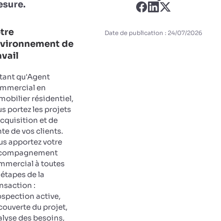
sure.
tre
Date de publication : 24/07/2026
vironnement de
avail
 tant qu'Agent
mmercial en
obilier résidentiel,
s portez les projets
cquisition et de
te de vos clients.
us apportez votre
compagnement
mmercial à toutes
 étapes de la
nsaction :
ospection active,
ouverte du projet,
alyse des besoins,