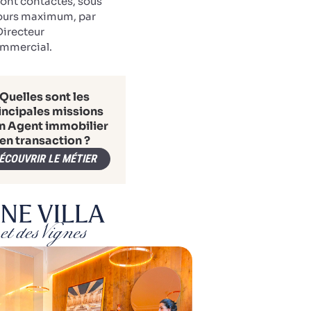
ront contactés, sous
jours maximum, par
Directeur
mmercial.
Quelles sont les
incipales missions
n Agent immobilier
en transaction ?
ÉCOUVRIR LE MÉTIER