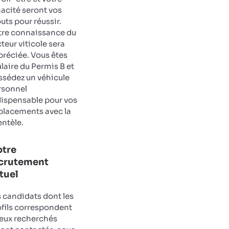
acité seront vos
uts pour réussir.
tre connaissance du
teur viticole sera
préciée. Vous êtes
ulaire du Permis B et
ssédez un véhicule
rsonnel
dispensable pour vos
placements avec la
entèle.
tre
crutement
tuel
 candidats dont les
ofils correspondent
ceux recherchés