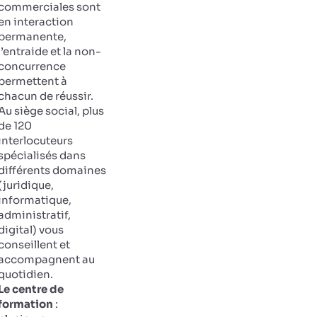
commerciales sont
en interaction
permanente,
l’entraide et la non-
concurrence
permettent à
chacun de réussir.
Au siège social, plus
de 120
interlocuteurs
spécialisés dans
différents domaines
(juridique,
informatique,
administratif,
digital) vous
conseillent et
accompagnent au
quotidien.
Le centre de
formation
: