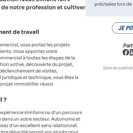
précisées lors de 
 de notre profession et cultiver
JE PO
ent de travail
ercial, vous portez les projets
Part
ients. Vous apportez votre
ercial à toutes les étapes de la
tion active, découverte du projet,
Date de publicat
 déclenchement de visites,
 juridique et technique, vous êtes la
 projet immobilier réussi.
l ?
expérience similaire ou d’un parcours
dans un autre secteur. Autonome et
sez d’un excellent sens relationnel.
votre ténacité seront vos atouts pour