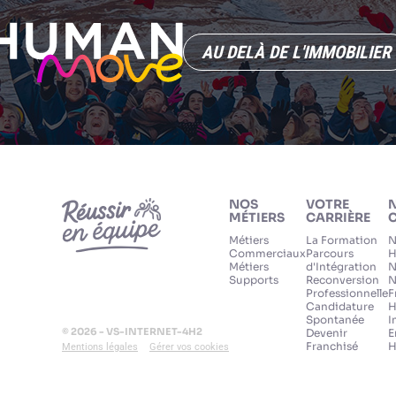
AU DELÀ DE L'IMMOBILIER
NOS
VOTRE
MÉTIERS
CARRIÈRE
C
Métiers
La Formation
N
Commerciaux
Parcours
H
Métiers
d'Intégration
N
Supports
Reconversion
N
Professionnelle
F
Candidature
H
Spontanée
I
© 2026 - VS-INTERNET-4H2
Devenir
E
Franchisé
H
Mentions légales
Gérer vos cookies