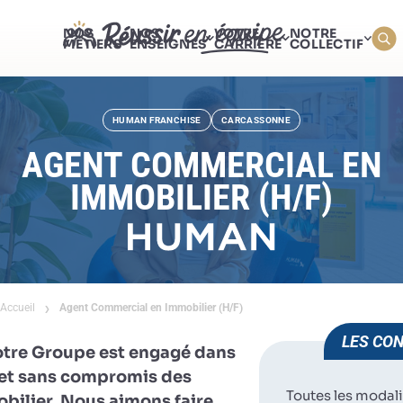
NOS
NOS
VOTRE
NOTRE
MÉTIERS
ENSEIGNES
CARRIÈRE
COLLECTIF
HUMAN FRANCHISE
CARCASSONNE
AGENT COMMERCIAL EN
IMMOBILIER (H/F)
Accueil
Agent Commercial en Immobilier (H/F)
LES CON
otre Groupe est engagé dans
e et sans compromis des
Toutes les modali
obilier. Nous aimons faire