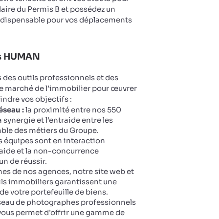
ulaire du Permis B et possédez un
ndispensable pour vos déplacements
ts HUMAN
des outils professionnels et des
le marché de l’immobilier pour œuvrer
eindre vos objectifs :
éseau :
la proximité entre nos 550
 synergie et l’entraide entre les
ble des métiers du Groupe.
 équipes sont en interaction
aide et la non-concurrence
n de réussir.
ines de nos agences, notre site web et
ails immobiliers garantissent une
 de votre portefeuille de biens.
seau de photographes professionnels
vous permet d’offrir une gamme de