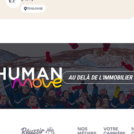
TOULOUSE
AU DELÀ DE L'IMMOBILIER
NOS
VOTRE
MÉTIERS
CARRIÈRE
C