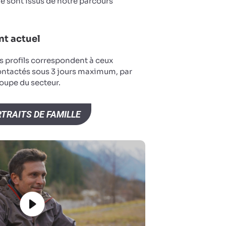
 sont issus de notre parcours
t actuel
s profils correspondent à ceux
ontactés sous 3 jours maximum, par
oupe du secteur.
TRAITS DE FAMILLE