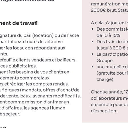
rémunération men
2000€ brut. Statu
ent de travail
A cela s'ajoutent 
Des commissi
ignature du bail (location) ou de l'acte
de 10 à 15%
participez à toutes les étapes :
Des frais de 
uer les locaux en répondant aux
jusqu'à 300 € 
nts.
La participatio
feuille clients vendeurs et bailleurs.
Groupe
ces publicitaires.
une mutuelle d
ent les besoins de vos clients en
(gratuite pour 
acements commerciaux.
charge)
es et rédiger les comptes rendus.
juridiques (mandats, offres d'achat/de
Chaque année, 12
e vente, baux, avenants modificatifs.
collaborateurs m
ment comme mission d'animer un
ensemble pour d
 d'affaires, les agences Human
d'exception.
e secteur.