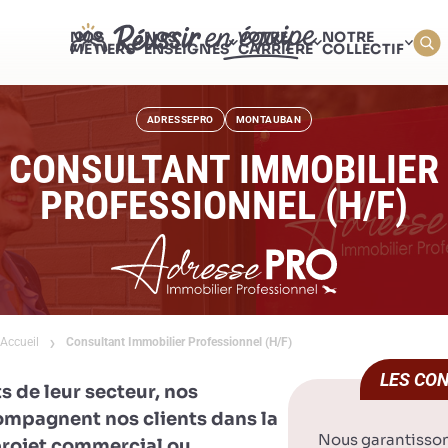
NOS
NOS
VOTRE
NOTRE
MÉTIERS
ENSEIGNES
CARRIÈRE
COLLECTIF
ADRESSEPRO
MONTAUBAN
CONSULTANT IMMOBILIER
PROFESSIONNEL (H/F)
Accueil
Consultant Immobilier Professionnel (H/F)
LES CON
s de leur secteur, nos
mpagnent nos clients dans la
Nous garantisso
 projet commercial ou