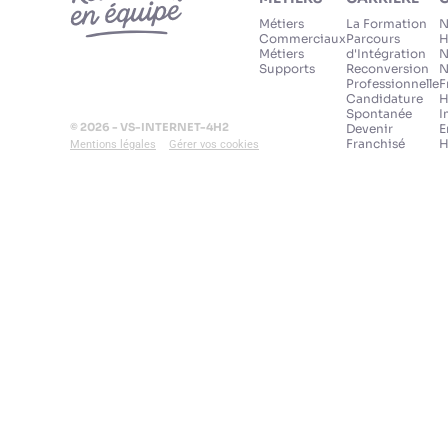
Métiers
La Formation
N
Commerciaux
Parcours
H
Métiers
d'Intégration
N
Supports
Reconversion
N
Professionnelle
F
Candidature
H
Spontanée
I
© 2026 - VS-INTERNET-4H2
Devenir
E
Franchisé
H
Mentions légales
Gérer vos cookies