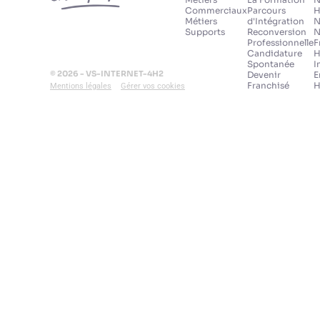
Commerciaux
Parcours
H
Métiers
d'Intégration
N
Supports
Reconversion
N
Professionnelle
F
Candidature
H
Spontanée
I
© 2026 - VS-INTERNET-4H2
Devenir
E
Franchisé
H
Mentions légales
Gérer vos cookies