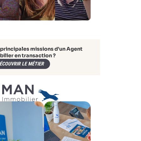
 principales missions d'un Agent
ilier en transaction ?
ÉCOUVRIR LE MÉTIER