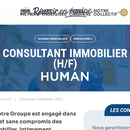
NOS
NOS
VOTRE
NOTRE
MÉTIERS
ENSEIGNES
CARRIÈRE
COLLECTIF
HUMAN IMMOBILIER
BRUGUIERES
CONSULTANT IMMOBILIER
(H/F)
Accueil
Consultant Immobilier (H/F)
LES CON
otre Groupe est engagé dans
e et sans compromis des
Nous garantisso
obilier. Intimement