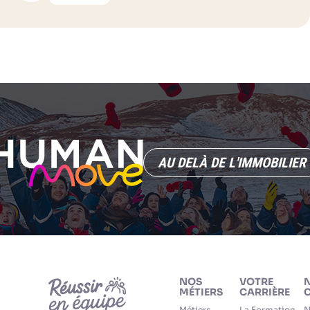
AU DELÀ DE L'IMMOBILIER
NOS
VOTRE
MÉTIERS
CARRIÈRE
C
Métiers
La Formation
N