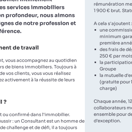
rémunération men
es services immobiliers
1 900 € brut. Stat
en profondeur, nous aimons
lignes de notre profession et
A cela s'ajoutent 
une commissi
fférence.
minimum garan
première ann
ent de travail
des frais de d
250 € par moi
nt, vous accompagnez au quotidien
la participatio
rs de biens immobiliers. Toujours à
Groupe
 de vos clients, vous vous réalisez
la mutuelle d'e
z activement à la réussite de leurs
(gratuite pour 
charge)
Chaque année, 12
l ?
collaborateurs m
ensemble pour d
ou confirmé dans l'immobilier.
d'exception.
réussir : un Consultant est un homme de
de challenge et de défi, il a toujours