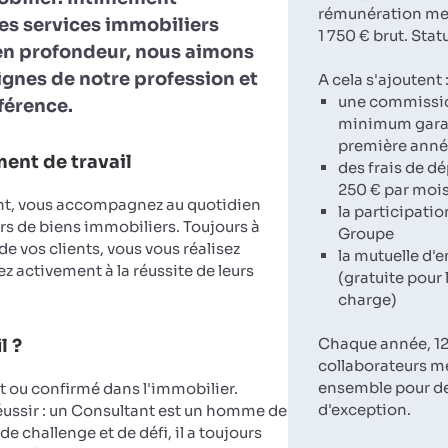
rémunération men
es services immobiliers
1 750 € brut. Stat
en profondeur, nous aimons
lignes de notre profession et
A cela s'ajoutent 
une commissi
fférence.
minimum garan
première ann
ent de travail
des frais de d
250 € par moi
nt, vous accompagnez au quotidien
la participatio
rs de biens immobiliers. Toujours à
Groupe
 de vos clients, vous vous réalisez
la mutuelle d'e
z activement à la réussite de leurs
(gratuite pour 
charge)
Chaque année, 12
l ?
collaborateurs m
ensemble pour d
ou confirmé dans l'immobilier.
d'exception.
réussir : un Consultant est un homme de
de challenge et de défi, il a toujours