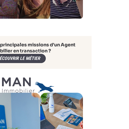
 principales missions d'un Agent
ilier en transaction ?
ÉCOUVRIR LE MÉTIER