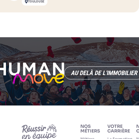
TOULOUSE
AU DELÀ DE L'IMMOBILIER
NOS
VOTRE
MÉTIERS
CARRIÈRE
C
Métiers
La Formation
N