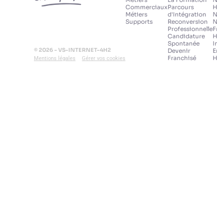
Commerciaux
Parcours
H
Métiers
d'Intégration
N
Supports
Reconversion
N
Professionnelle
F
Candidature
H
Spontanée
I
© 2026 - VS-INTERNET-4H2
Devenir
E
Franchisé
H
Mentions légales
Gérer vos cookies