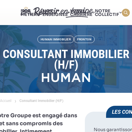
NOS
NOS
VOTRE
NOTRE
MÉTIERS
ENSEIGNES
CARRIÈRE
COLLECTIF
HUMAN IMMOBILIER
FRONTON
CONSULTANT IMMOBILIER
(H/F)
Accueil
Consultant Immobilier (H/F)
LES CON
otre Groupe est engagé dans
e et sans compromis des
Nous garantisso
obilier. Intimement