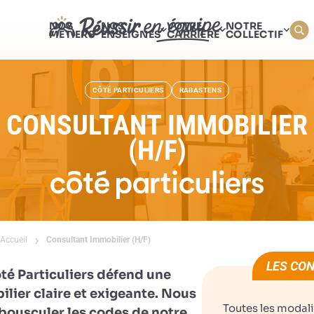
NOS
NOS
VOTRE
NOTRE
MÉTIERS
ENSEIGNES
CARRIÈRE
COLLECTIF
CÔTÉ PARTICULIERS
RABASTENS
CONSULTANT IMMOBILIER
(H/F)
Accueil
Consultant Immobilier (H/F)
LES CON
té Particuliers défend une
ilier claire et exigeante. Nous
Toutes les modali
bousculer les codes de notre