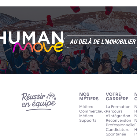
AU DELÀ DE L'IMMOBILIER
NOS
VOTRE
MÉTIERS
CARRIÈRE
C
Métiers
La Formation
N
Commerciaux
Parcours
H
Métiers
d'Intégration
N
Supports
Reconversion
N
Professionnelle
F
Candidature
H
Spontanée
I