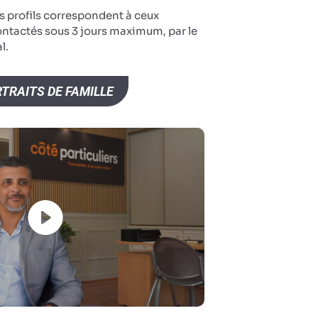
s profils correspondent à ceux
ontactés sous 3 jours maximum, par le
l.
TRAITS DE FAMILLE