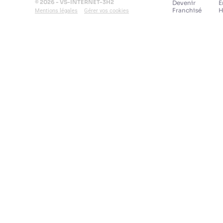
© 2026 - VS-INTERNET-3H2
Devenir
E
Franchisé
H
Mentions légales
Gérer vos cookies