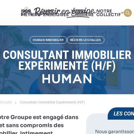
NOS
NOS
VOTRE
NOTRE
MÉTIERS
ENSEIGNES
CARRIÈRE
COLLECTIF
HUMAN IMMOBILIER
BÉZIERS LES HALLES
CONSULTANT IMMOBILIER
EXPÉRIMENTÉ (H/F)
Accueil
Consultant Immobilier Expérimenté (H/F)
LES CON
otre Groupe est engagé dans
e et sans compromis des
Nous garantisso
obilier. Intimement