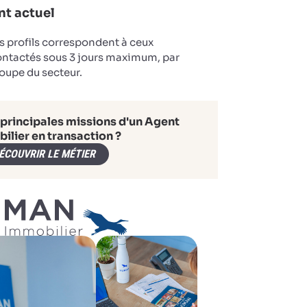
t actuel
s profils correspondent à ceux
ontactés sous 3 jours maximum, par
oupe du secteur.
 principales missions d'un Agent
ilier en transaction ?
ÉCOUVRIR LE MÉTIER