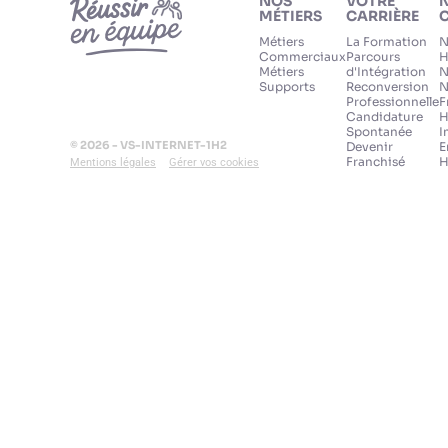
NOS
VOTRE
MÉTIERS
CARRIÈRE
C
Métiers
La Formation
N
Commerciaux
Parcours
H
Métiers
d'Intégration
N
Supports
Reconversion
N
Professionnelle
F
Candidature
H
Spontanée
I
© 2026 - VS-INTERNET-1H2
Devenir
E
Franchisé
H
Mentions légales
Gérer vos cookies