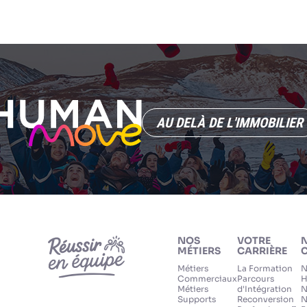
AU DELÀ DE L'IMMOBILIER
NOS
VOTRE
MÉTIERS
CARRIÈRE
C
Métiers
La Formation
N
Commerciaux
Parcours
H
Métiers
d'Intégration
N
Supports
Reconversion
N