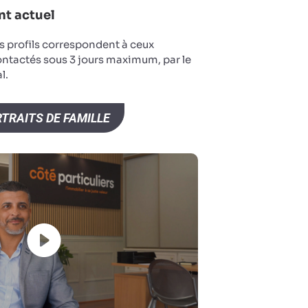
t actuel
s profils correspondent à ceux
ontactés sous 3 jours maximum, par le
l.
TRAITS DE FAMILLE