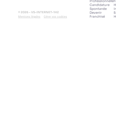
Professionnelle
F
Candidature
H
Spontanée
I
© 2026 - VS-INTERNET-1H2
Devenir
E
Franchisé
H
Mentions légales
Gérer vos cookies