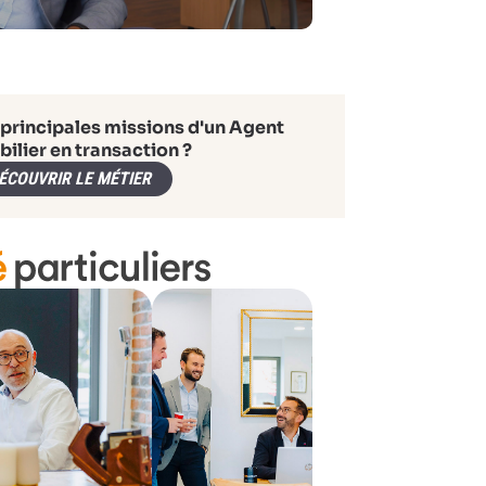
 principales missions d'un Agent
ilier en transaction ?
ÉCOUVRIR LE MÉTIER