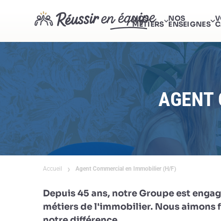
NOS
NOS
V
MÉTIERS
ENSEIGNES
C
AGENT 
Accueil
Agent Commercial en Immobilier (H/F)
Depuis 45 ans, notre Groupe est engag
métiers de l'immobilier. Nous aimons fa
notre différence.