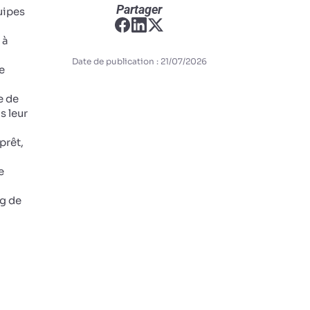
Partager
uipes
 à
Date de publication : 21/07/2026
e
e de
s leur
prêt,
e
ng de