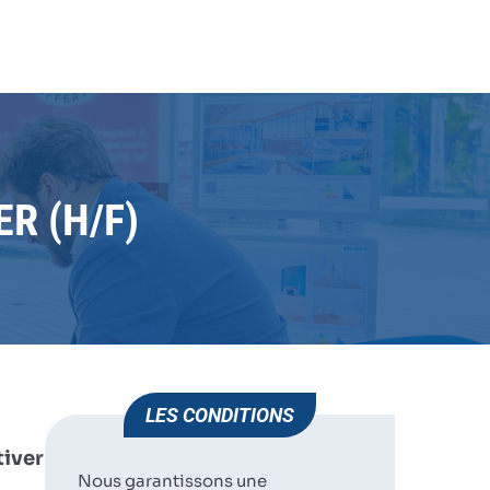
IMMOBILIER
JE
HUMAN IMMOBILIER
VILLEMUR SUR TARN
POSTULE
R (H/F)
LES CONDITIONS
tiver
Nous garantissons une