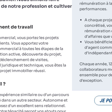
rémunération à la
 de notre profession et cultiver
performances.
A chaque proj
concrétisé, vo
ent de travail
rémunération d
d’affaires que
ercial, vous portez les projets
Vous bénéficie
ients. Vous apportez votre
d’agent comme
ercial à toutes les étapes de la
d’indépendant
tion active, découverte du projet,
 déclenchement de visites,
Chaque année, 12
 juridique et technique, vous êtes la
collaborateurs m
 projet immobilier réussi.
ensemble pour d
d'exception.
l ?
expérience similaire ou d’un parcours
JE PO
dans un autre secteur. Autonome et
sez d’un excellent sens relationnel.
votre ténacité seront vos atouts pour