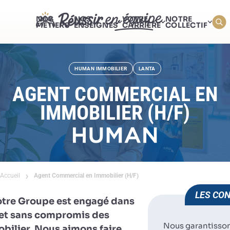
NOS
NOS
VOTRE
NOTRE
MÉTIERS
ENSEIGNES
CARRIÈRE
COLLECTIF
HUMAN IMMOBILIER
LANTA
AGENT COMMERCIAL EN
IMMOBILIER (H/F)
Accueil
Agent Commercial en Immobilier (H/F)
LES CON
otre Groupe est engagé dans
e et sans compromis des
Nous garantisso
obilier. Nous aimons faire