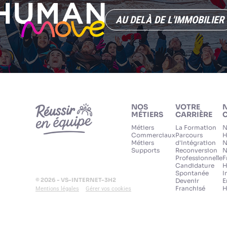
AU DELÀ DE L'IMMOBILIER
NOS
VOTRE
MÉTIERS
CARRIÈRE
C
Métiers
La Formation
N
Commerciaux
Parcours
H
Métiers
d'Intégration
N
Supports
Reconversion
N
Professionnelle
F
Candidature
H
Spontanée
I
© 2026 - VS-INTERNET-3H2
Devenir
E
Franchisé
H
Mentions légales
Gérer vos cookies