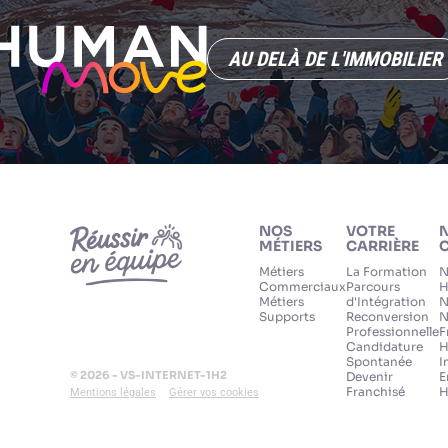
AU DELÀ DE L'IMMOBILIER
NOS
VOTRE
MÉTIERS
CARRIÈRE
C
Métiers
La Formation
N
Commerciaux
Parcours
H
Métiers
d'Intégration
N
Supports
Reconversion
N
Professionnelle
F
Candidature
H
Spontanée
I
© 2026 - VS-INTERNET-1H2
Devenir
E
Franchisé
H
Mentions légales
Gérer vos cookies