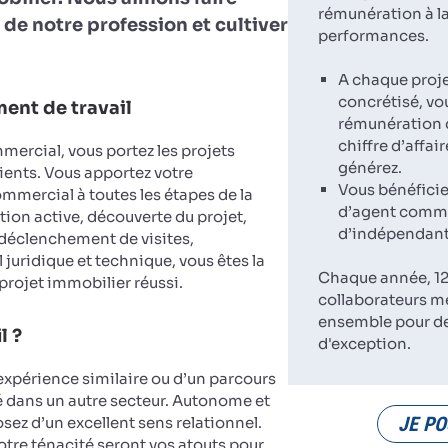
rémunération à la
 de notre profession et cultiver
performances.
A chaque proj
concrétisé, vo
ent de travail
rémunération 
chiffre d’affai
ercial, vous portez les projets
générez.
ients. Vous apportez votre
Vous bénéficie
ercial à toutes les étapes de la
d’agent comme
tion active, découverte du projet,
d’indépendant
 déclenchement de visites,
 juridique et technique, vous êtes la
Chaque année, 12
 projet immobilier réussi.
collaborateurs m
ensemble pour d
l ?
d'exception.
expérience similaire ou d’un parcours
dans un autre secteur. Autonome et
JE PO
sez d’un excellent sens relationnel.
votre ténacité seront vos atouts pour