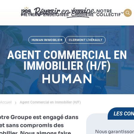
NOS
NOS
VOTRE
NOTRE
MÉTIERS
ENSEIGNES
CARRIÈRE
COLLECTIF
HUMAN IMMOBILIER
CLERMONT L'HÉRAULT
AGENT COMMERCIAL EN
IMMOBILIER (H/F)
Accueil
Agent Commercial en Immobilier (H/F)
LES CON
otre Groupe est engagé dans
e et sans compromis des
Nous garantisso
obilier. Nous aimons faire