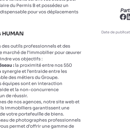
ulaire du Permis B et possédez un
Part
ndispensable pour vos déplacements
Date de publicat
ts HUMAN
des outils professionnels et des
le marché de l’immobilier pour œuvrer
eindre vos objectifs :
éseau :
la proximité entre nos 550
 synergie et l’entraide entre les
ble des métiers du Groupe.
 équipes sont en interaction
aide et la non-concurrence
n de réussir.
ines de nos agences, notre site web et
ails immobiliers garantissent une
 de votre portefeuille de biens.
seau de photographes professionnels
vous permet d’offrir une gamme de