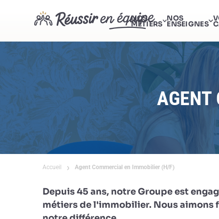
NOS
NOS
V
MÉTIERS
ENSEIGNES
C
AGENT 
Accueil
Agent Commercial en Immobilier (H/F)
Depuis 45 ans, notre Groupe est engag
métiers de l'immobilier. Nous aimons fa
notre différence.