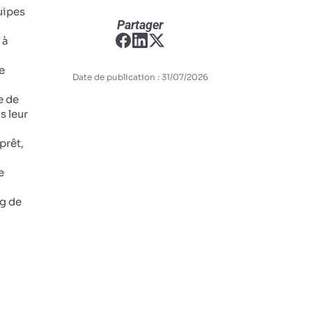
uipes
Partager
 à
e
Date de publication : 31/07/2026
e de
s leur
prêt,
e
ng de