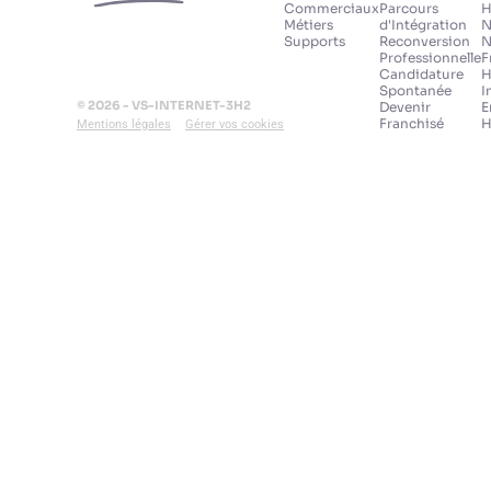
Commerciaux
Parcours
H
Métiers
d'Intégration
N
Supports
Reconversion
N
Professionnelle
F
Candidature
H
Spontanée
I
© 2026 - VS-INTERNET-3H2
Devenir
E
Franchisé
H
Mentions légales
Gérer vos cookies