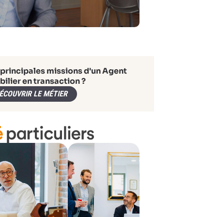
 principales missions d'un Agent
ilier en transaction ?
ÉCOUVRIR LE MÉTIER