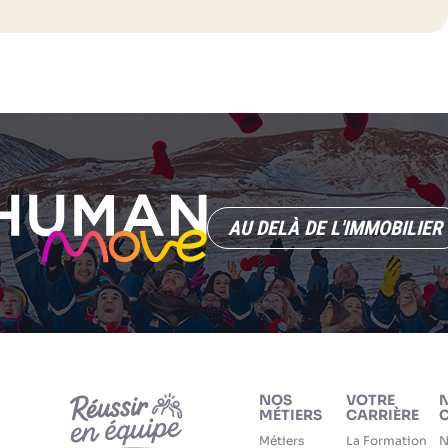
AU DELÀ DE L'IMMOBILIER
NOS
VOTRE
MÉTIERS
CARRIÈRE
C
Métiers
La Formation
N