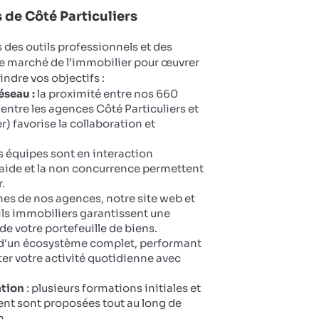
de Côté Particuliers
des outils professionnels et des
le marché de l’immobilier pour œuvrer
eindre vos objectifs :
éseau :
la proximité entre nos 660
entre les agences Côté Particuliers et
 favorise la collaboration et
 équipes sont en interaction
aide et la non concurrence permettent
.
ines de nos agences, notre site web et
ails immobiliers garantissent une
 de votre portefeuille de biens.
 d'un écosystème complet, performant
oter votre activité quotidienne avec
ation
: plusieurs formations initiales et
nt sont proposées tout au long de
n.