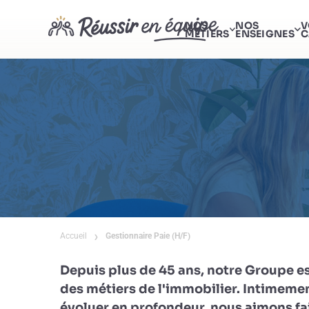
NOS
NOS
V
MÉTIERS
ENSEIGNES
C
Accueil
Gestionnaire Paie (H/F)
Depuis plus de 45 ans, notre Groupe e
des métiers de l'immobilier. Intimeme
évoluer en profondeur, nous aimons fai