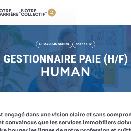
GESTIONNAIRE PAIE (H/F
OTRE
NOTRE
ARRIÈRE
COLLECTIF
HUMAN IMMOBILIER
BORDEAUX
GESTIONNAIRE PAIE (H/F)
st engagé dans une vision claire et sans compro
nt convaincus que les services immobiliers doiv
re bouger les lignes de notre profession et culti