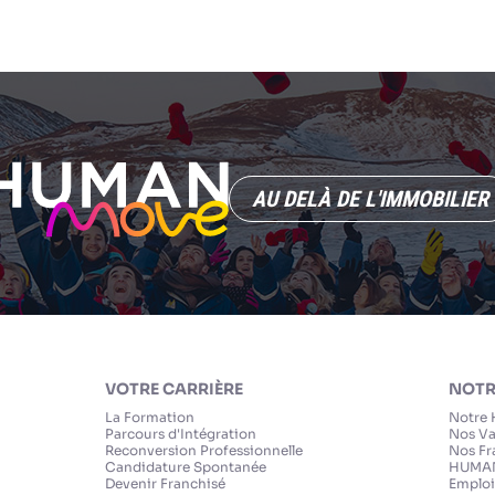
AU DELÀ DE L'IMMOBILIER
VOTRE CARRIÈRE
NOTR
La Formation
Notre 
Parcours d'Intégration
Nos Va
Reconversion Professionnelle
Nos Fr
Candidature Spontanée
HUMAN
Devenir Franchisé
Emploi