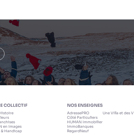
E COLLECTIF
NOS ENSEIGNES
Histoire
AdressePRO
Une Villa et des 
leurs
Côté Particuliers
anchises
HUMAN Immobilier
 en Images
ImmoBanques
 & Handicap
RegardNeuf