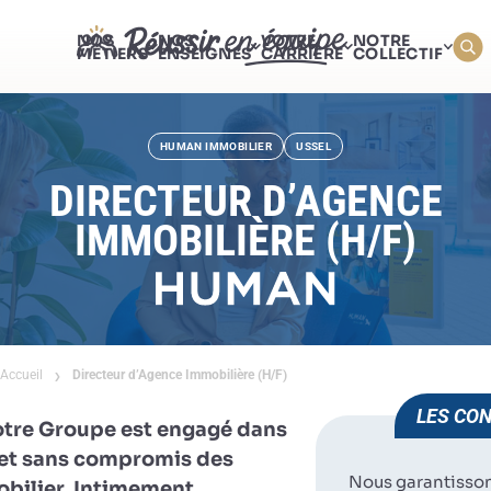
NOS
NOS
VOTRE
NOTRE
MÉTIERS
ENSEIGNES
CARRIÈRE
COLLECTIF
HUMAN IMMOBILIER
USSEL
DIRECTEUR D’AGENCE
IMMOBILIÈRE (H/F)
Accueil
Directeur d’Agence Immobilière (H/F)
LES CON
otre Groupe est engagé dans
e et sans compromis des
Nous garantisso
obilier. Intimement