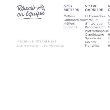
NOS
VOTRE
MÉTIERS
CARRIÈRE
C
Métiers
La Formation
N
Commerciaux
Parcours
H
Métiers
d'Intégration
N
Supports
Reconversion
N
Professionnelle
F
Candidature
H
Spontanée
I
© 2026 - VS-INTERNET-3H2
Devenir
E
Franchisé
H
Mentions légales
Gérer vos cookies