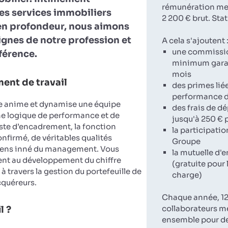
rémunération men
es services immobiliers
2 200 € brut. Sta
en profondeur, nous aimons
lignes de notre profession et
A cela s'ajoutent 
une commissi
fférence.
minimum garan
mois
ent de travail
des primes liée
performance d
e anime et dynamise une équipe
des frais de 
e logique de performance et de
jusqu'à 250 € 
oste d’encadrement, la fonction
la participatio
onfirmé, de véritables qualités
Groupe
sens inné du management. Vous
la mutuelle d'e
nt au développement du chiffre
(gratuite pour 
 à travers la gestion du portefeuille de
charge)
cquéreurs.
Chaque année, 12
collaborateurs m
l ?
ensemble pour d