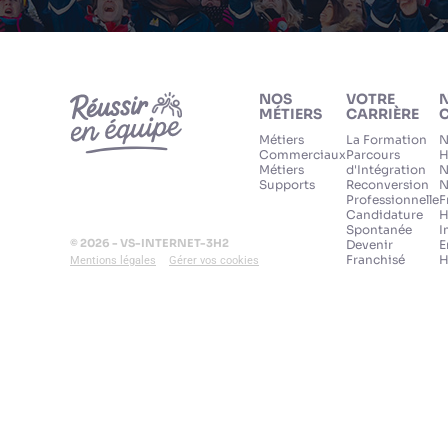
NOS
VOTRE
MÉTIERS
CARRIÈRE
C
Métiers
La Formation
N
Commerciaux
Parcours
H
Métiers
d'Intégration
N
Supports
Reconversion
N
Professionnelle
F
Candidature
H
Spontanée
I
© 2026 - VS-INTERNET-3H2
Devenir
E
Franchisé
H
Mentions légales
Gérer vos cookies