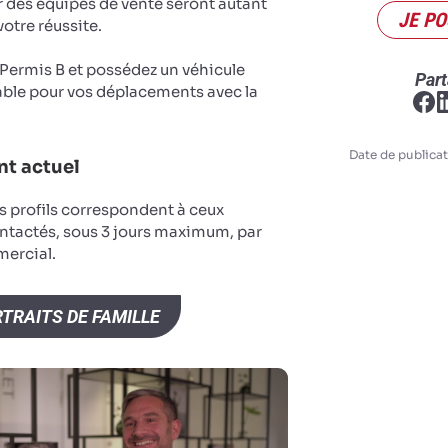
r des équipes de vente seront autant
JE PO
votre réussite.
u Permis B et possédez un véhicule
Part
ble pour vos déplacements avec la
Date de publicat
t actuel
s profils correspondent à ceux
ntactés, sous 3 jours maximum, par
ercial.
TRAITS DE FAMILLE