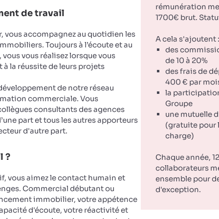
rémunération men
ent de travail
1700€ brut. Statu
er, vous accompagnez au quotidien les
A cela s'ajoutent 
mmobiliers. Toujours à l’écoute et au
des commissi
, vous vous réalisez lorsque vous
de 10 à 20%
à la réussite de leurs projets
des frais de d
400 € par moi
 développement de notre réseau
la participatio
nimation commerciale. Vous
Groupe
ollègues consultants des agences
une mutuelle d
ne part et tous les autres apporteurs
(gratuite pour 
ecteur d'autre part.
charge)
l ?
Chaque année, 12
collaborateurs m
if, vous aimez le contact humain et
ensemble pour d
lenges. Commercial débutant ou
d'exception.
ancement immobilier, votre appétence
pacité d'écoute, votre réactivité et