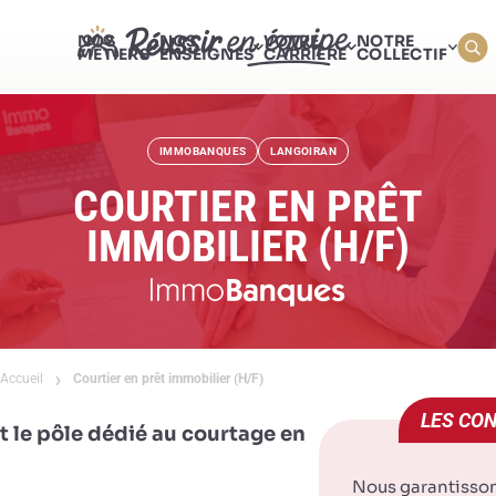
NOS
NOS
VOTRE
NOTRE
MÉTIERS
ENSEIGNES
CARRIÈRE
COLLECTIF
IMMOBANQUES
LANGOIRAN
COURTIER EN PRÊT
IMMOBILIER (H/F)
Accueil
Courtier en prêt immobilier (H/F)
LES CON
le pôle dédié au courtage en
Nous garantisso