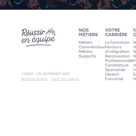
NOS
VOTRE
MÉTIERS
CARRIÈRE
C
Métiers
La Formation
N
Commerciaux
Parcours
H
Métiers
d'Intégration
N
Supports
Reconversion
N
Professionnelle
F
Candidature
H
Spontanée
I
© 2026 - VS-INTERNET-3H2
Devenir
E
Franchisé
H
Mentions légales
Gérer vos cookies