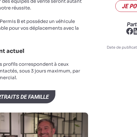
r des équipes de vente seront autant
JE PO
votre réussite.
u Permis B et possédez un véhicule
Part
ble pour vos déplacements avec la
Date de publicat
t actuel
s profils correspondent à ceux
ntactés, sous 3 jours maximum, par
ercial.
TRAITS DE FAMILLE