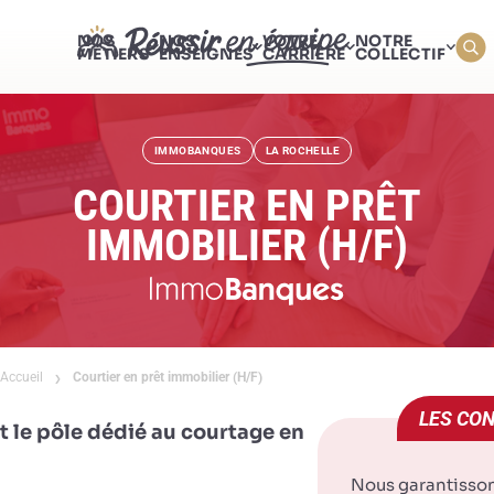
NOS
NOS
VOTRE
NOTRE
MÉTIERS
ENSEIGNES
CARRIÈRE
COLLECTIF
IMMOBANQUES
LA ROCHELLE
COURTIER EN PRÊT
IMMOBILIER (H/F)
Accueil
Courtier en prêt immobilier (H/F)
LES CON
le pôle dédié au courtage en
Nous garantisso