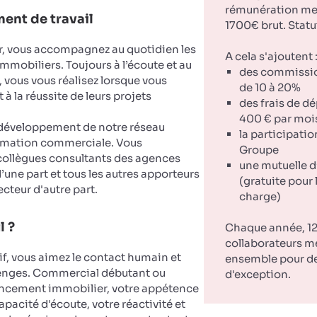
rémunération men
ent de travail
1700€ brut. Statu
er, vous accompagnez au quotidien les
A cela s'ajoutent 
mmobiliers. Toujours à l’écoute et au
des commissi
, vous vous réalisez lorsque vous
de 10 à 20%
à la réussite de leurs projets
des frais de d
400 € par moi
 développement de notre réseau
la participatio
nimation commerciale. Vous
Groupe
ollègues consultants des agences
une mutuelle d
ne part et tous les autres apporteurs
(gratuite pour 
ecteur d'autre part.
charge)
l ?
Chaque année, 12
collaborateurs m
if, vous aimez le contact humain et
ensemble pour d
lenges. Commercial débutant ou
d'exception.
ancement immobilier, votre appétence
pacité d'écoute, votre réactivité et