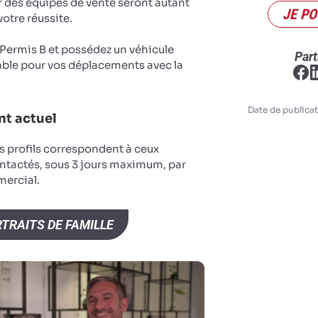
r des équipes de vente seront autant
JE PO
votre réussite.
u Permis B et possédez un véhicule
Part
ble pour vos déplacements avec la
Date de publicat
t actuel
s profils correspondent à ceux
ntactés, sous 3 jours maximum, par
ercial.
TRAITS DE FAMILLE