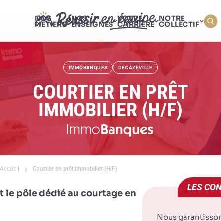
NOS
NOS
VOTRE
NOTRE
MÉTIERS
ENSEIGNES
CARRIÈRE
COLLECTIF
IMMOBANQUES
DECAZEVILLE
COURTIER EN PRÊT
IMMOBILIER (H/F)
Accueil
Courtier en prêt immobilier (H/F)
LES CON
le pôle dédié au courtage en
Nous garantisso