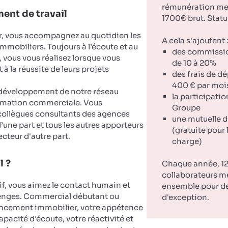
rémunération men
ent de travail
1700€ brut. Statu
er, vous accompagnez au quotidien les
A cela s'ajoutent 
mmobiliers. Toujours à l’écoute et au
des commissi
, vous vous réalisez lorsque vous
de 10 à 20%
à la réussite de leurs projets
des frais de d
400 € par moi
 développement de notre réseau
la participatio
nimation commerciale. Vous
Groupe
ollègues consultants des agences
une mutuelle d
ne part et tous les autres apporteurs
(gratuite pour 
ecteur d'autre part.
charge)
l ?
Chaque année, 12
collaborateurs m
if, vous aimez le contact humain et
ensemble pour d
lenges. Commercial débutant ou
d'exception.
ancement immobilier, votre appétence
pacité d'écoute, votre réactivité et