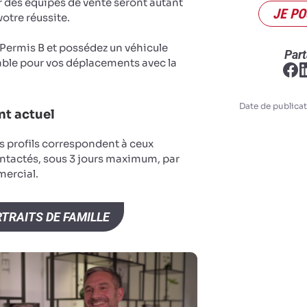
r des équipes de vente seront autant
JE PO
votre réussite.
u Permis B et possédez un véhicule
Part
ble pour vos déplacements avec la
Date de publicat
t actuel
s profils correspondent à ceux
ntactés, sous 3 jours maximum, par
ercial.
TRAITS DE FAMILLE