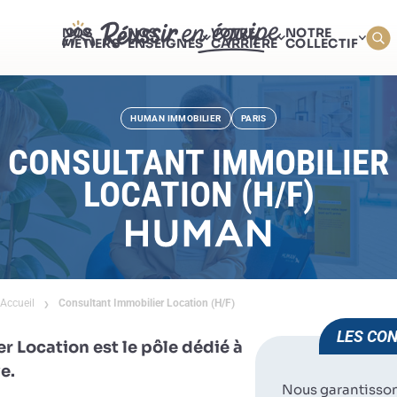
NOS
NOS
VOTRE
NOTRE
MÉTIERS
ENSEIGNES
CARRIÈRE
COLLECTIF
HUMAN IMMOBILIER
PARIS
CONSULTANT IMMOBILIER
LOCATION (H/F)
Accueil
Consultant Immobilier Location (H/F)
LES CON
 Location est le pôle dédié à
e.
Nous garantisso