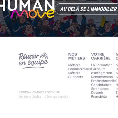
AU DELÀ DE L'IMMOBILIER
NOS
VOTRE
MÉTIERS
CARRIÈRE
C
Métiers
La Formation
N
Commerciaux
Parcours
H
Métiers
d'Intégration
N
Supports
Reconversion
N
Professionnelle
F
Candidature
H
Spontanée
I
© 2026 - VS-INTERNET-1H2
Devenir
E
Franchisé
H
Mentions légales
Gérer vos cookies