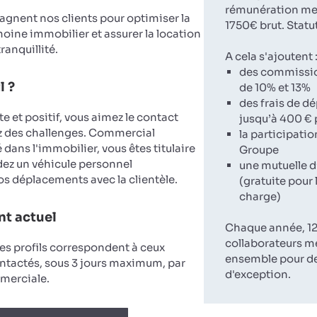
rémunération men
nent nos clients pour optimiser la
1750€ brut. Statut
moine immobilier et assurer la location
ranquillité.
A cela s'ajoutent 
des commissi
l ?
de 10% et 13%
des frais de 
e et positif, vous aimez le contact
jusqu’à 400 € 
z des challenges. Commercial
la participatio
dans l'immobilier, vous êtes titulaire
Groupe
dez un véhicule personnel
une mutuelle d
s déplacements avec la clientèle.
(gratuite pour 
charge)
t actuel
Chaque année, 12
collaborateurs m
es profils correspondent à ceux
ensemble pour d
ntactés, sous 3 jours maximum, par
d'exception.
merciale.