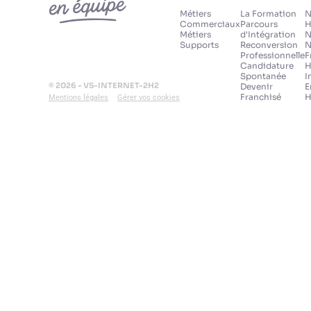
Métiers
La Formation
N
Commerciaux
Parcours
H
Métiers
d'Intégration
N
Supports
Reconversion
N
Professionnelle
F
Candidature
H
Spontanée
I
© 2026 - VS-INTERNET-2H2
Devenir
E
Franchisé
H
Mentions légales
Gérer vos cookies