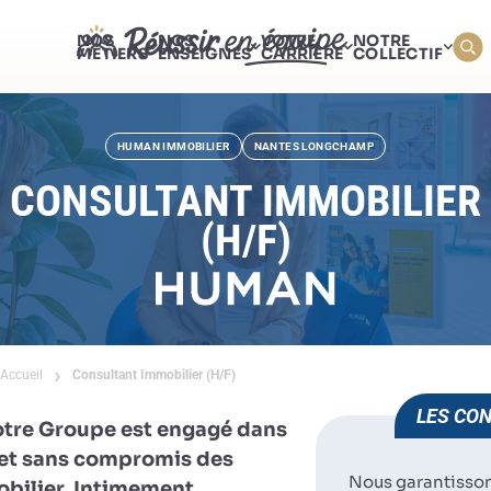
NOS
NOS
VOTRE
NOTRE
MÉTIERS
ENSEIGNES
CARRIÈRE
COLLECTIF
HUMAN IMMOBILIER
NANTES LONGCHAMP
CONSULTANT IMMOBILIER
(H/F)
Accueil
Consultant Immobilier (H/F)
LES CON
otre Groupe est engagé dans
e et sans compromis des
Nous garantisso
obilier. Intimement