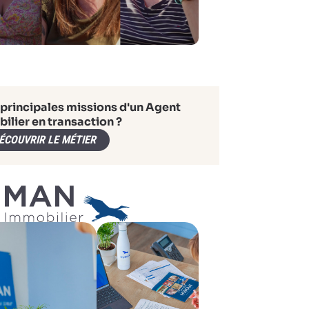
 principales missions d'un Agent
ilier en transaction ?
ÉCOUVRIR LE MÉTIER