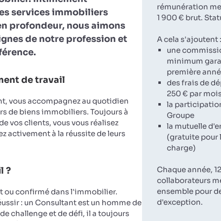
rémunération men
es services immobiliers
1 900 € brut. Stat
en profondeur, nous aimons
lignes de notre profession et
A cela s'ajoutent 
une commissi
fférence.
minimum garan
première ann
ent de travail
des frais de d
250 € par moi
nt, vous accompagnez au quotidien
la participatio
rs de biens immobiliers. Toujours à
Groupe
 de vos clients, vous vous réalisez
la mutuelle d'e
z activement à la réussite de leurs
(gratuite pour 
charge)
Chaque année, 12
l ?
collaborateurs m
ensemble pour d
ou confirmé dans l'immobilier.
d'exception.
réussir : un Consultant est un homme de
de challenge et de défi, il a toujours