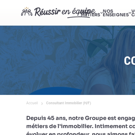
NOS
NOS
V
MÉTIERS
ENSEIGNES
C
C
Accueil
Consultant Immobilier (H/F)
Depuis 45 ans, notre Groupe est engag
métiers de l'immobilier. Intimement c
évoluer en profondeur, nous aimons fai