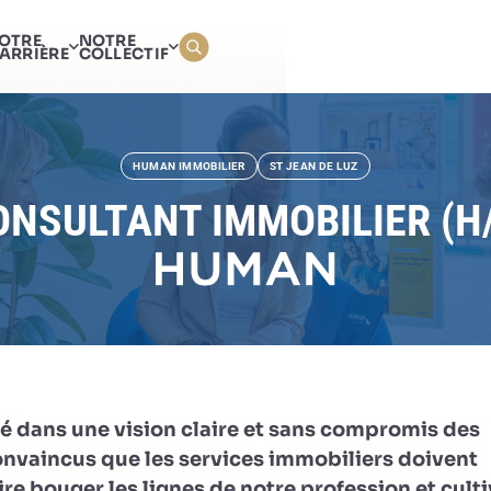
CONSULTANT IMMOBILIER
OTRE
NOTRE
ARRIÈRE
COLLECTIF
HUMAN IMMOBILIER
ST JEAN DE LUZ
ONSULTANT IMMOBILIER (H/
é dans une vision claire et sans compromis des
onvaincus que les services immobiliers doivent
re bouger les lignes de notre profession et culti