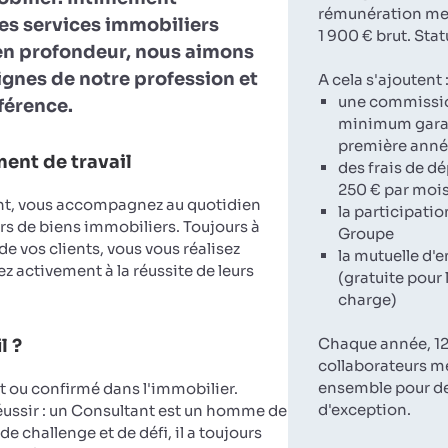
rémunération men
es services immobiliers
1 900 € brut. Stat
en profondeur, nous aimons
lignes de notre profession et
A cela s'ajoutent 
une commissi
fférence.
minimum garan
première ann
ent de travail
des frais de d
250 € par moi
nt, vous accompagnez au quotidien
la participatio
rs de biens immobiliers. Toujours à
Groupe
 de vos clients, vous vous réalisez
la mutuelle d'e
z activement à la réussite de leurs
(gratuite pour 
charge)
Chaque année, 12
l ?
collaborateurs m
ensemble pour d
ou confirmé dans l'immobilier.
d'exception.
réussir : un Consultant est un homme de
de challenge et de défi, il a toujours