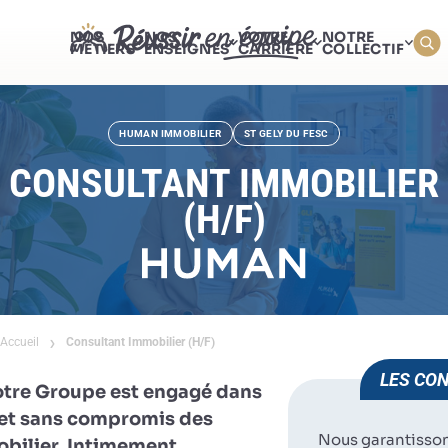
NOS
NOS
VOTRE
NOTRE
MÉTIERS
ENSEIGNES
CARRIÈRE
COLLECTIF
HUMAN IMMOBILIER
ST GELY DU FESC
CONSULTANT IMMOBILIER
(H/F)
Accueil
Consultant Immobilier (H/F)
LES CON
otre Groupe est engagé dans
e et sans compromis des
Nous garantisso
obilier. Intimement