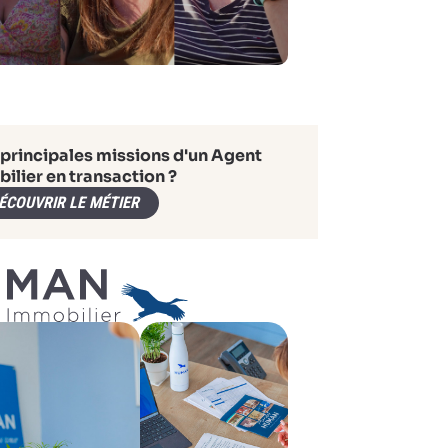
 principales missions d'un Agent
ilier en transaction ?
ÉCOUVRIR LE MÉTIER