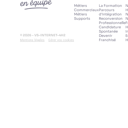
Métiers
La Formation
N
Commerciaux
Parcours
H
Métiers
d'Intégration
N
Supports
Reconversion
N
Professionnelle
F
Candidature
H
Spontanée
I
© 2026 - VS-INTERNET-4H2
Devenir
E
Franchisé
H
Mentions légales
Gérer vos cookies