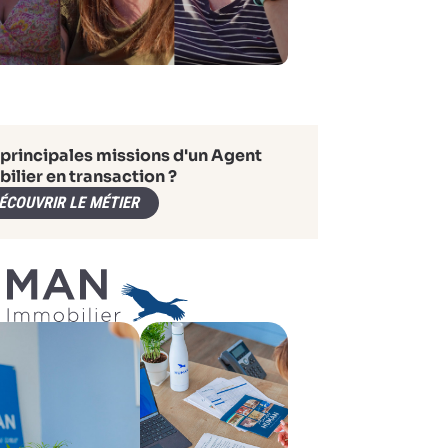
 principales missions d'un Agent
ilier en transaction ?
ÉCOUVRIR LE MÉTIER