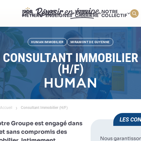
NOS
NOS
VOTRE
NOTRE
MÉTIERS
ENSEIGNES
CARRIÈRE
COLLECTIF
HUMAN IMMOBILIER
MIRAMONT DE GUYENNE
CONSULTANT IMMOBILIER
(H/F)
Accueil
Consultant Immobilier (H/F)
LES CON
otre Groupe est engagé dans
e et sans compromis des
Nous garantisso
obilier. Intimement