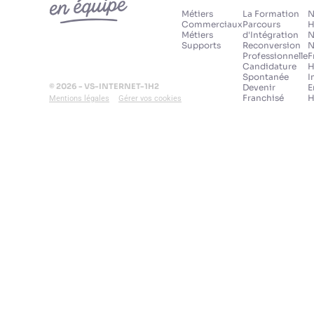
Métiers
La Formation
N
Commerciaux
Parcours
H
Métiers
d'Intégration
N
Supports
Reconversion
N
Professionnelle
F
Candidature
H
Spontanée
I
© 2026 - VS-INTERNET-1H2
Devenir
E
Franchisé
H
Mentions légales
Gérer vos cookies