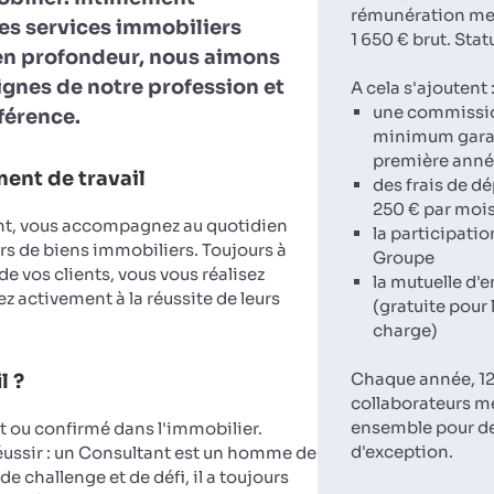
rémunération men
es services immobiliers
1 650 € brut. Stat
en profondeur, nous aimons
lignes de notre profession et
A cela s'ajoutent 
une commissi
fférence.
minimum garan
première ann
ent de travail
des frais de d
250 € par moi
nt, vous accompagnez au quotidien
la participatio
rs de biens immobiliers. Toujours à
Groupe
 de vos clients, vous vous réalisez
la mutuelle d'e
z activement à la réussite de leurs
(gratuite pour 
charge)
Chaque année, 12
l ?
collaborateurs m
ensemble pour d
ou confirmé dans l'immobilier.
d'exception.
réussir : un Consultant est un homme de
de challenge et de défi, il a toujours