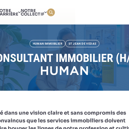
CONSULTANT IMMOBILIER
OTRE
NOTRE
ARRIÈRE
COLLECTIF
HUMAN IMMOBILIER
ST JEAN DE VEDAS
ONSULTANT IMMOBILIER (H/
é dans une vision claire et sans compromis des
onvaincus que les services immobiliers doivent
re bouger les lignes de notre profession et culti