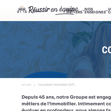
NOS
NOS
V
MÉTIERS
ENSEIGNES
C
C
Accueil
Consultant Immobilier (H/F)
Depuis 45 ans, notre Groupe est engag
métiers de l'immobilier. Intimement c
évoluer en profondeur, nous aimons fai