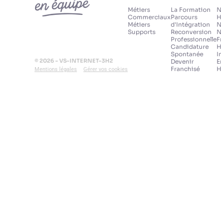
Métiers
La Formation
N
Commerciaux
Parcours
H
Métiers
d'Intégration
N
Supports
Reconversion
N
Professionnelle
F
Candidature
H
Spontanée
I
© 2026 - VS-INTERNET-3H2
Devenir
E
Franchisé
H
Mentions légales
Gérer vos cookies