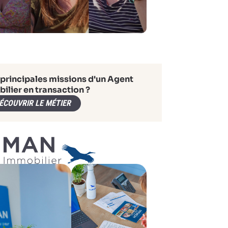
 principales missions d'un Agent
ilier en transaction ?
ÉCOUVRIR LE MÉTIER