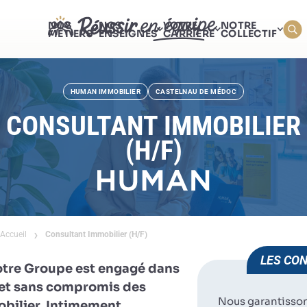
NOS
NOS
VOTRE
NOTRE
MÉTIERS
ENSEIGNES
CARRIÈRE
COLLECTIF
HUMAN IMMOBILIER
CASTELNAU DE MÉDOC
CONSULTANT IMMOBILIER
(H/F)
Accueil
Consultant Immobilier (H/F)
LES CON
otre Groupe est engagé dans
e et sans compromis des
Nous garantisso
obilier. Intimement