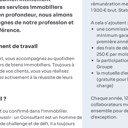
rémunération men
es services immobiliers
1 900 € brut. Stat
en profondeur, nous aimons
lignes de notre profession et
A cela s'ajoutent 
une commissi
fférence.
minimum garan
première ann
ent de travail
des frais de d
250 € par moi
nt, vous accompagnez au quotidien
la participatio
rs de biens immobiliers. Toujours à
Groupe
 de vos clients, vous vous réalisez
la mutuelle d'e
z activement à la réussite de leurs
(gratuite pour 
charge)
Chaque année, 12
l ?
collaborateurs m
ensemble pour d
ou confirmé dans l'immobilier.
d'exception.
réussir : un Consultant est un homme de
de challenge et de défi, il a toujours