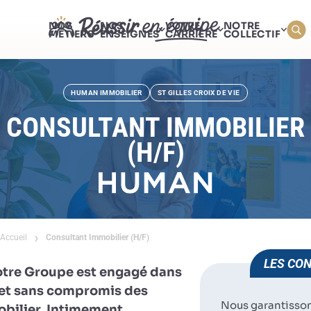
NOS
NOS
VOTRE
NOTRE
MÉTIERS
ENSEIGNES
CARRIÈRE
COLLECTIF
HUMAN IMMOBILIER
ST GILLES CROIX DE VIE
CONSULTANT IMMOBILIER
(H/F)
Accueil
Consultant Immobilier (H/F)
LES CON
otre Groupe est engagé dans
e et sans compromis des
Nous garantisso
obilier. Intimement