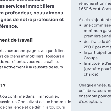
rémunération men
es services immobiliers
1 650 € brut. Stat
en profondeur, nous aimons
lignes de notre profession et
A cela s'ajoutent 
une commissi
fférence.
minimum garan
première ann
ent de travail
des frais de d
250 € par moi
nt, vous accompagnez au quotidien
la participatio
rs de biens immobiliers. Toujours à
Groupe
 de vos clients, vous vous réalisez
la mutuelle d'e
z activement à la réussite de leurs
(gratuite pour 
charge)
Chaque année, 12
l ?
collaborateurs m
ensemble pour d
ou confirmé dans l'immobilier.
d'exception.
réussir : un Consultant est un homme de
de challenge et de défi, il a toujours