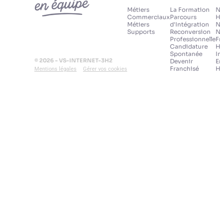
Métiers
La Formation
N
Commerciaux
Parcours
H
Métiers
d'Intégration
N
Supports
Reconversion
N
Professionnelle
F
Candidature
H
Spontanée
I
© 2026 - VS-INTERNET-3H2
Devenir
E
Franchisé
H
Mentions légales
Gérer vos cookies