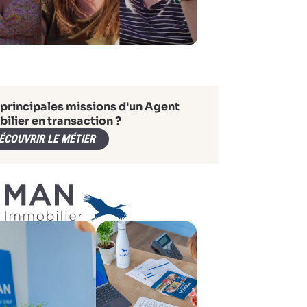
 principales missions d'un Agent
ilier en transaction ?
ÉCOUVRIR LE MÉTIER