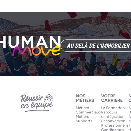
AU DELÀ DE L'IMMOBILIER
NOS
VOTRE
MÉTIERS
CARRIÈRE
C
Métiers
La Formation
N
Commerciaux
Parcours
H
Métiers
d'Intégration
N
Supports
Reconversion
N
Professionnelle
F
Candidature
H