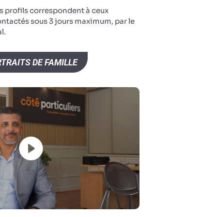
s profils correspondent à ceux
ontactés sous 3 jours maximum, par le
l.
TRAITS DE FAMILLE