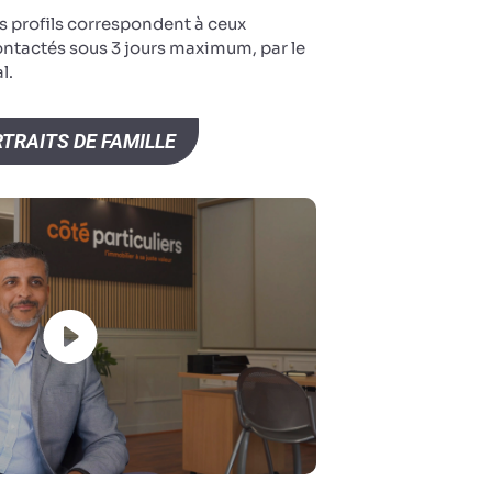
s profils correspondent à ceux
ontactés sous 3 jours maximum, par le
l.
TRAITS DE FAMILLE