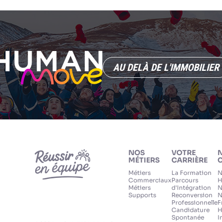
AU DELÀ DE L'IMMOBILIER
NOS
VOTRE
MÉTIERS
CARRIÈRE
C
Métiers
La Formation
N
Commerciaux
Parcours
H
Métiers
d'Intégration
N
Supports
Reconversion
N
Professionnelle
F
Candidature
H
Spontanée
I