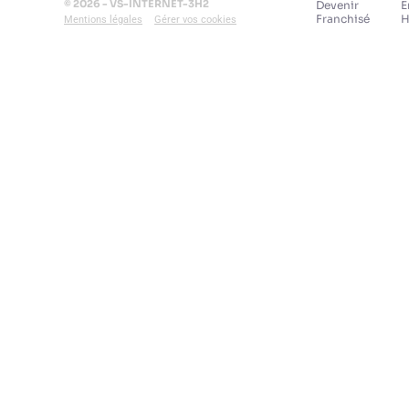
© 2026 - VS-INTERNET-3H2
Devenir
E
Franchisé
H
Mentions légales
Gérer vos cookies