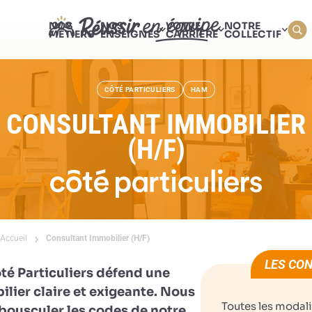
NOS
NOS
VOTRE
NOTRE
MÉTIERS
ENSEIGNES
CARRIÈRE
COLLECTIF
CÔTÉ PARTICULIERS
HAM
CONSULTANT IMMOBILIER
(H/F)
Accueil
Consultant Immobilier (H/F)
LES CON
té Particuliers défend une
ilier claire et exigeante. Nous
Toutes les modali
bousculer les codes de notre