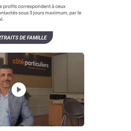
s profils correspondent à ceux
ontactés sous 3 jours maximum, par le
l.
TRAITS DE FAMILLE