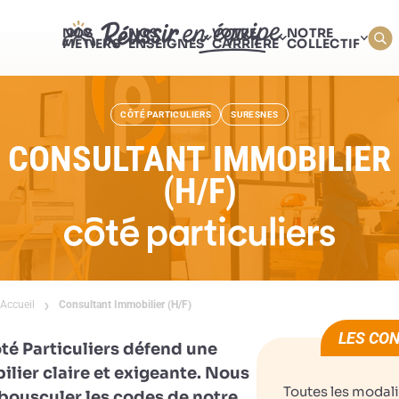
NOS
NOS
VOTRE
NOTRE
MÉTIERS
ENSEIGNES
CARRIÈRE
COLLECTIF
CÔTÉ PARTICULIERS
SURESNES
CONSULTANT IMMOBILIER
(H/F)
Accueil
Consultant Immobilier (H/F)
LES CON
té Particuliers défend une
ilier claire et exigeante. Nous
Toutes les modali
bousculer les codes de notre