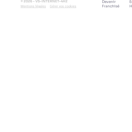
© 2026 - VS-INTERNET-4H2
Devenir
E
Franchisé
H
Mentions légales
Gérer vos cookies