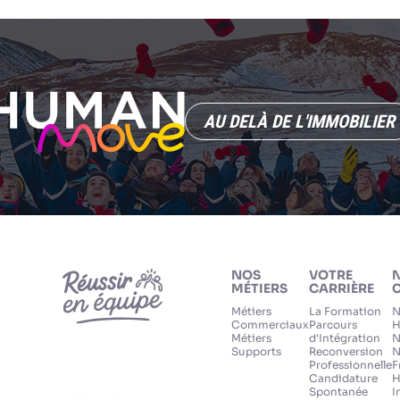
AU DELÀ DE L'IMMOBILIER
NOS
VOTRE
MÉTIERS
CARRIÈRE
C
Métiers
La Formation
N
Commerciaux
Parcours
H
Métiers
d'Intégration
N
Supports
Reconversion
N
Professionnelle
F
Candidature
H
Spontanée
I