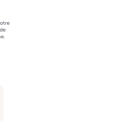
notre
 de
ne.