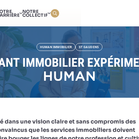
CONSULTANT IMMOBILIE
OTRE
NOTRE
(H/F)
ARRIÈRE
COLLECTIF
HUMAN IMMOBILIER
ST GAUDENS
NT IMMOBILIER EXPÉRIME
é dans une vision claire et sans compromis des
onvaincus que les services immobiliers doivent
re bouger les lignes de notre profession et culti