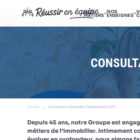
NOS
NOS
V
MÉTIERS
ENSEIGNES
C
CONSULTA
Accueil
Consultant Immobilier Expérimenté (H/F)
Depuis 45 ans, notre Groupe est engag
métiers de l'immobilier. Intimement c
évoluer en profondeur, nous aimons fai