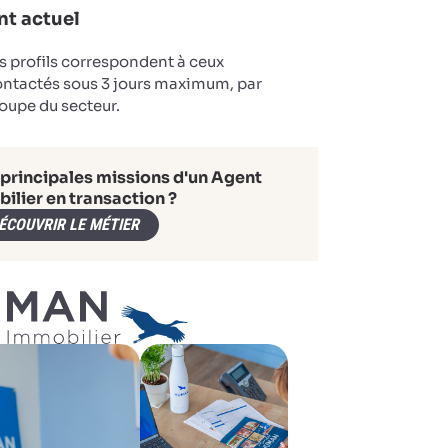
t actuel
s profils correspondent à ceux
ontactés sous 3 jours maximum, par
oupe du secteur.
 principales missions d'un Agent
ilier en transaction ?
ÉCOUVRIR LE MÉTIER