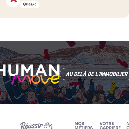
FIGEAC
AU DELÀ DE L'IMMOBILIER
NOS
VOTRE
MÉTIERS
CARRIÈRE
C