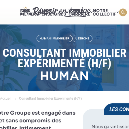
NOS
NOS
VOTRE
NOTRE
MÉTIERS
ENSEIGNES
CARRIÈRE
COLLECTIF
HUMAN IMMOBILIER
UZERCHE
CONSULTANT IMMOBILIER
EXPÉRIMENTÉ (H/F)
Accueil
Consultant Immobilier Expérimenté (H/F)
LES CON
otre Groupe est engagé dans
e et sans compromis des
Nous garantisso
obilier. Intimement