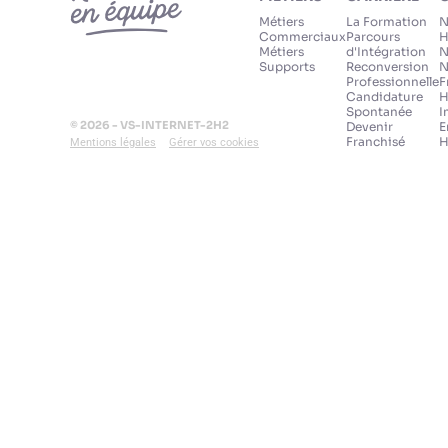
Métiers
La Formation
N
Commerciaux
Parcours
H
Métiers
d'Intégration
N
Supports
Reconversion
N
Professionnelle
F
Candidature
H
Spontanée
I
© 2026 - VS-INTERNET-2H2
Devenir
E
Franchisé
H
Mentions légales
Gérer vos cookies