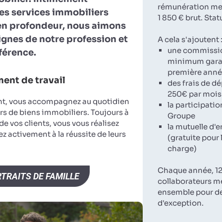
rémunération men
es services immobiliers
1 850 € brut. Stat
en profondeur, nous aimons
lignes de notre profession et
A cela s'ajoutent 
une commissi
fférence.
minimum garan
première ann
ent de travail
des frais de d
250€ par mois
nt, vous accompagnez au quotidien
la participatio
rs de biens immobiliers. Toujours à
Groupe
 de vos clients, vous vous réalisez
la mutuelle d'e
z activement à la réussite de leurs
(gratuite pour 
charge)
Chaque année, 12
TRAITS DE FAMILLE
collaborateurs m
ensemble pour d
d'exception.