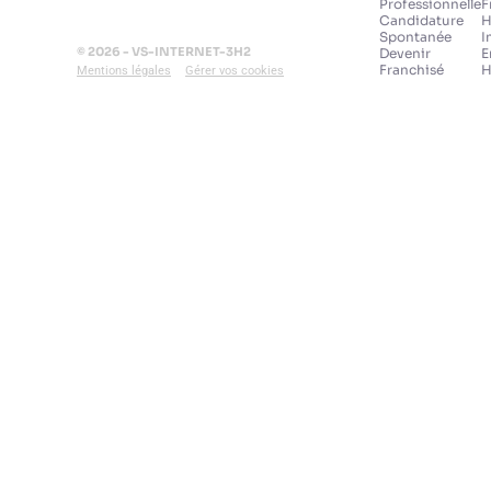
Professionnelle
F
Candidature
H
Spontanée
I
© 2026 - VS-INTERNET-3H2
Devenir
E
Franchisé
H
Mentions légales
Gérer vos cookies