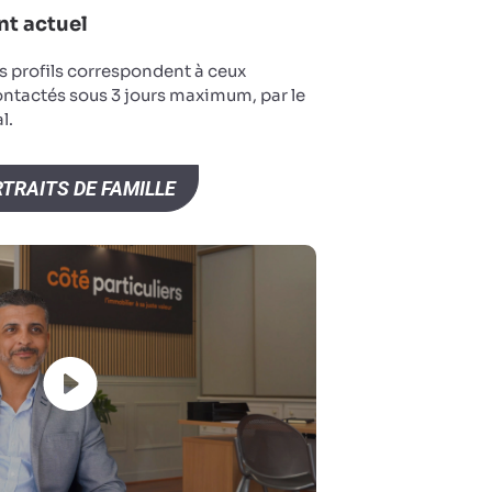
t actuel
s profils correspondent à ceux
ontactés sous 3 jours maximum, par le
l.
TRAITS DE FAMILLE