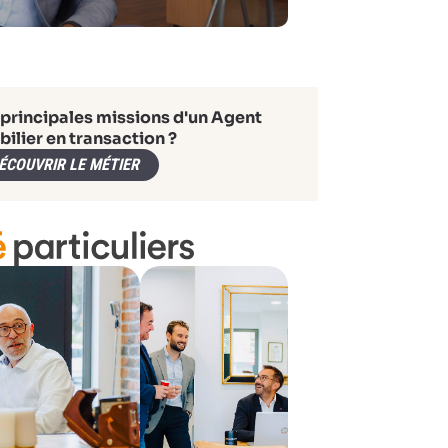
 principales missions d'un Agent
ilier en transaction ?
ÉCOUVRIR LE MÉTIER