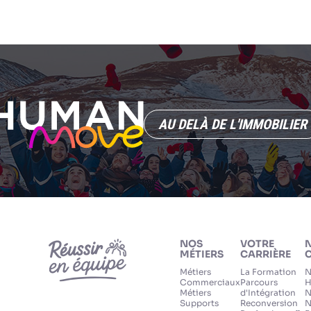
AU DELÀ DE L'IMMOBILIER
NOS
VOTRE
MÉTIERS
CARRIÈRE
C
Métiers
La Formation
N
Commerciaux
Parcours
H
Métiers
d'Intégration
N
Supports
Reconversion
N