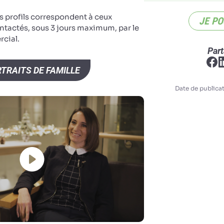
s profils correspondent à ceux
JE PO
ntactés, sous 3 jours maximum, par le
cial.
Part
TRAITS DE FAMILLE
Date de publicat