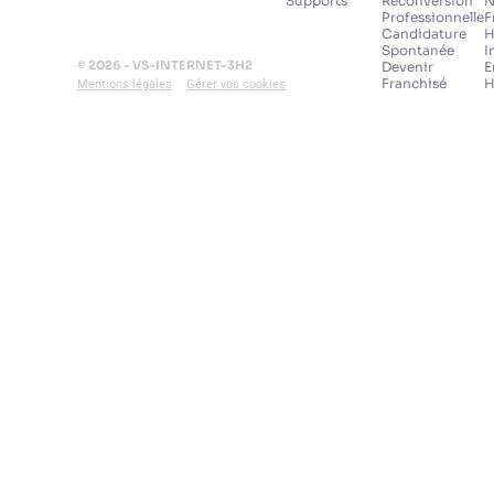
Supports
Reconversion
N
Professionnelle
F
Candidature
H
Spontanée
I
© 2026 - VS-INTERNET-3H2
Devenir
E
Franchisé
H
Mentions légales
Gérer vos cookies