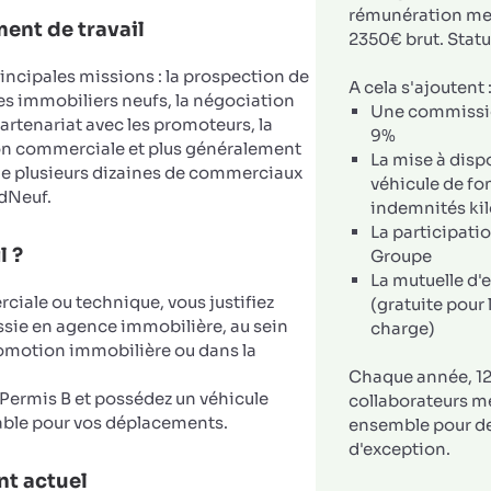
rémunération men
ent de travail
2350€ brut. Statu
ncipales missions : la prospection de
A cela s'ajoutent 
 immobiliers neufs, la négociation
Une commissi
rtenariat avec les promoteurs, la
9%
on commerciale et plus généralement
La mise à disp
 plusieurs dizaines de commerciaux
véhicule de fo
dNeuf.
indemnités ki
La participatio
l ?
Groupe
La mutuelle d'
iale ou technique, vous justifiez
(gratuite pour 
ssie en agence immobilière, au sein
charge)
romotion immobilière ou dans la
Chaque année, 12
u Permis B et possédez un véhicule
collaborateurs m
ble pour vos déplacements.
ensemble pour d
d'exception.
t actuel