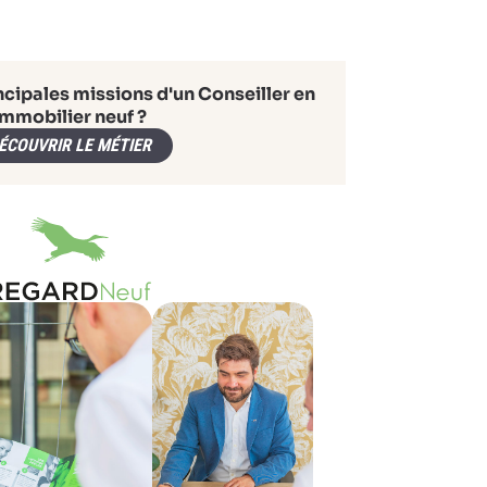
ncipales missions d'un Conseiller en
immobilier neuf ?
ÉCOUVRIR LE MÉTIER