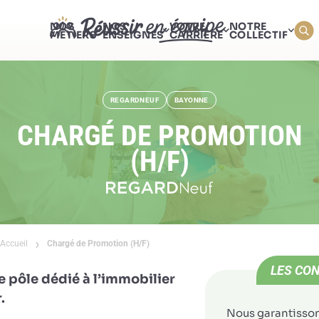
NOS
NOS
VOTRE
NOTRE
MÉTIERS
ENSEIGNES
CARRIÈRE
COLLECTIF
REGARDNEUF
BAYONNE
CHARGÉ DE PROMOTION
(H/F)
Accueil
Chargé de Promotion (H/F)
LES CON
e pôle dédié à l’immobilier
.
Nous garantisso