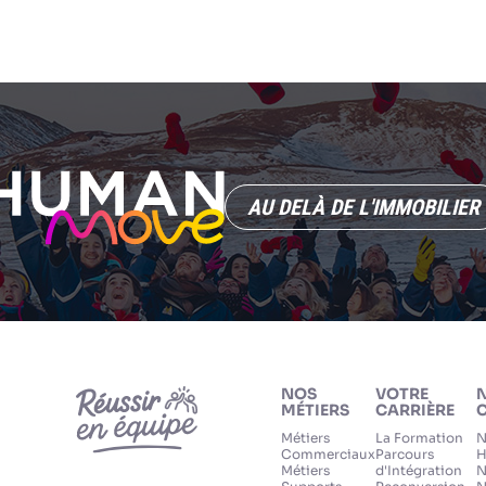
AU DELÀ DE L'IMMOBILIER
NOS
VOTRE
MÉTIERS
CARRIÈRE
C
Métiers
La Formation
N
Commerciaux
Parcours
H
Métiers
d'Intégration
N