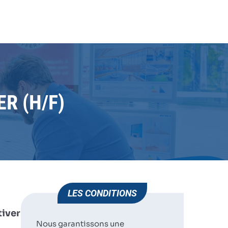
MMOBILIER (H/F)
JE POSTULE
HUMAN IMMOBILIER
CHAURAY
R (H/F)
LES CONDITIONS
tiver
Nous garantissons une