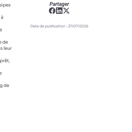
Partager
uipes
 à
Date de publication : 27/07/2026
e
e de
s leur
prêt,
e
ng de