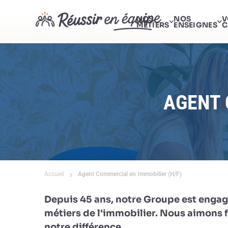
NOS
NOS
V
MÉTIERS
ENSEIGNES
C
AGENT 
Accueil
Agent Commercial en Immobilier (H/F)
Depuis 45 ans, notre Groupe est engag
métiers de l'immobilier. Nous aimons fa
notre différence.