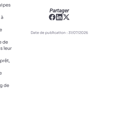
uipes
Partager
 à
e
Date de publication : 31/07/2026
e de
s leur
prêt,
e
ng de