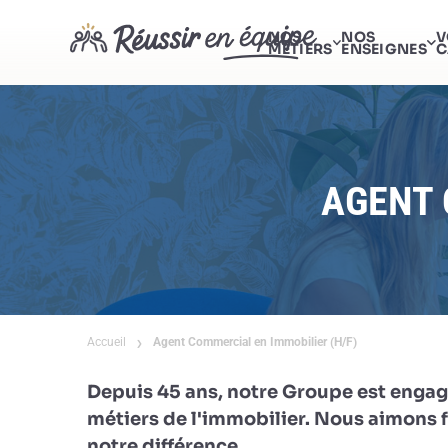
NOS
NOS
V
MÉTIERS
ENSEIGNES
C
AGENT 
Accueil
Agent Commercial en Immobilier (H/F)
Depuis 45 ans, notre Groupe est engag
métiers de l'immobilier. Nous aimons fa
notre différence.