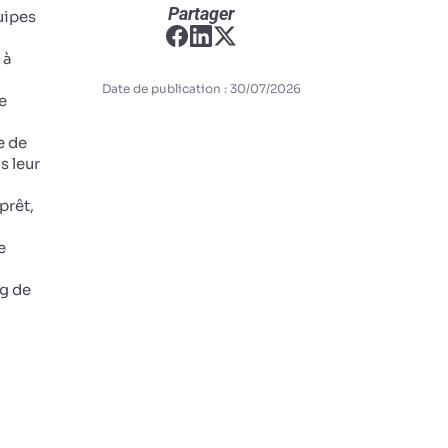
Partager
uipes
 à
Date de publication : 30/07/2026
e
e de
s leur
prêt,
e
ng de