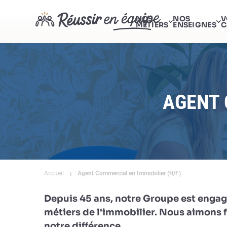
NOS
NOS
V
MÉTIERS
ENSEIGNES
C
AGENT 
Accueil
Agent Commercial en Immobilier (H/F)
Depuis 45 ans, notre Groupe est engag
métiers de l'immobilier. Nous aimons fa
notre différence.