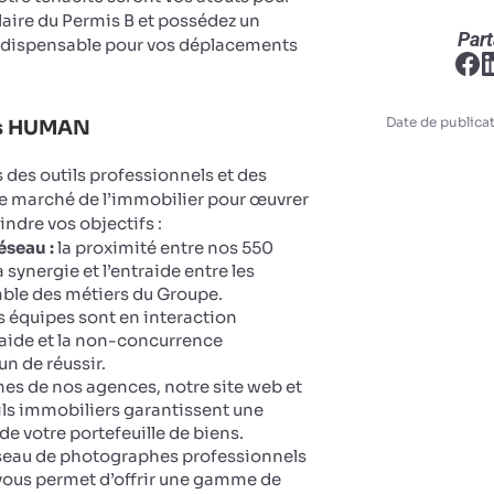
ulaire du Permis B et possédez un
Part
ndispensable pour vos déplacements
Date de publicat
ts HUMAN
des outils professionnels et des
le marché de l’immobilier pour œuvrer
eindre vos objectifs :
éseau :
la proximité entre nos 550
 synergie et l’entraide entre les
ble des métiers du Groupe.
 équipes sont en interaction
aide et la non-concurrence
n de réussir.
ines de nos agences, notre site web et
ails immobiliers garantissent une
 de votre portefeuille de biens.
seau de photographes professionnels
vous permet d’offrir une gamme de