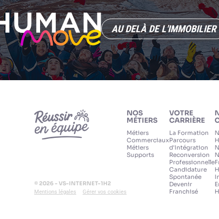
AU DELÀ DE L'IMMOBILIER
NOS
VOTRE
MÉTIERS
CARRIÈRE
C
Métiers
La Formation
N
Commerciaux
Parcours
H
Métiers
d'Intégration
N
Supports
Reconversion
N
Professionnelle
F
Candidature
H
Spontanée
I
© 2026 - VS-INTERNET-1H2
Devenir
E
Franchisé
H
Mentions légales
Gérer vos cookies