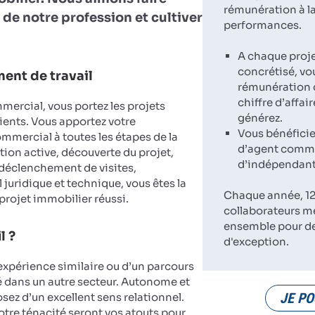
rémunération à la
 de notre profession et cultiver
performances.
A chaque proj
concrétisé, vo
ent de travail
rémunération 
chiffre d’affai
ercial, vous portez les projets
générez.
ients. Vous apportez votre
Vous bénéficie
ercial à toutes les étapes de la
d’agent comme
tion active, découverte du projet,
d’indépendant
 déclenchement de visites,
 juridique et technique, vous êtes la
Chaque année, 12
 projet immobilier réussi.
collaborateurs m
ensemble pour d
l ?
d'exception.
expérience similaire ou d’un parcours
dans un autre secteur. Autonome et
JE PO
sez d’un excellent sens relationnel.
votre ténacité seront vos atouts pour