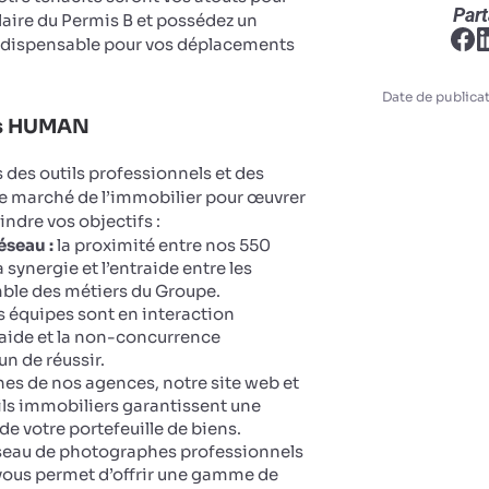
Part
ulaire du Permis B et possédez un
ndispensable pour vos déplacements
Date de publicat
ts HUMAN
des outils professionnels et des
le marché de l’immobilier pour œuvrer
eindre vos objectifs :
éseau :
la proximité entre nos 550
 synergie et l’entraide entre les
ble des métiers du Groupe.
 équipes sont en interaction
aide et la non-concurrence
n de réussir.
ines de nos agences, notre site web et
ails immobiliers garantissent une
 de votre portefeuille de biens.
seau de photographes professionnels
vous permet d’offrir une gamme de