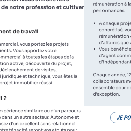
rémunération à la
 de notre profession et cultiver
performances.
A chaque proj
concrétisé, vo
ent de travail
rémunération d
d’affaires que
ercial, vous portez les projets
Vous bénéficie
ients. Vous apportez votre
d’agent comme
ercial à toutes les étapes de la
d’indépendant
tion active, découverte du projet,
 déclenchement de visites,
Chaque année, 12
 juridique et technique, vous êtes la
collaborateurs m
 projet immobilier réussi.
ensemble pour d
d'exception.
l ?
expérience similaire ou d’un parcours
JE PO
dans un autre secteur. Autonome et
sez d’un excellent sens relationnel.
votre ténacité seront vos atouts pour