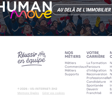
AU DELÀ DE L'IMMOBILIER
NOS
VOTRE
MÉTIERS
CARRIÈRE
C
Métiers
La Formation
N
Commerciaux
Parcours
H
Métiers
d'Intégration
N
Supports
Reconversion
N
Professionnelle
F
Candidature
H
Spontanée
I
© 2026 - VS-INTERNET-3H2
Devenir
E
Franchisé
H
Mentions légales
Gérer vos cookies