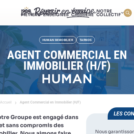
NOS
NOS
VOTRE
NOTRE
MÉTIERS
ENSEIGNES
CARRIÈRE
COLLECTIF
HUMAN IMMOBILIER
TARNOS
AGENT COMMERCIAL EN
IMMOBILIER (H/F)
Accueil
Agent Commercial en Immobilier (H/F)
LES CON
otre Groupe est engagé dans
e et sans compromis des
Nous garantisso
obilier. Nous aimons faire