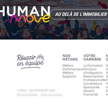
AU DELÀ DE L'IMMOBILIER
NOS
VOTRE
MÉTIERS
CARRIÈRE
C
Métiers
La Formation
N
Commerciaux
Parcours
H
Métiers
d'Intégration
N
Supports
Reconversion
N
Professionnelle
F
Candidature
H
Spontanée
I
© 2026 - VS-INTERNET-2H2
Devenir
E
Franchisé
H
Mentions légales
Gérer vos cookies