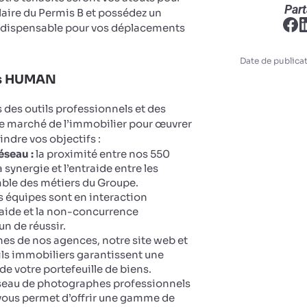
Part
ulaire du Permis B et possédez un
ndispensable pour vos déplacements
Date de publicat
ts HUMAN
des outils professionnels et des
le marché de l’immobilier pour œuvrer
eindre vos objectifs :
éseau :
la proximité entre nos 550
 synergie et l’entraide entre les
ble des métiers du Groupe.
 équipes sont en interaction
aide et la non-concurrence
n de réussir.
ines de nos agences, notre site web et
ails immobiliers garantissent une
 de votre portefeuille de biens.
seau de photographes professionnels
vous permet d’offrir une gamme de