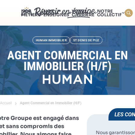
NOS
NOS
VOTRE
NOTRE
MÉTIERS
ENSEIGNES
CARRIÈRE
COLLECTIF
HUMAN IMMOBILIER
ST DENIS DE PILE
AGENT COMMERCIAL EN
IMMOBILIER (H/F)
Accueil
Agent Commercial en Immobilier (H/F)
LES CON
otre Groupe est engagé dans
e et sans compromis des
Nous garantisso
obilier. Nous aimons faire