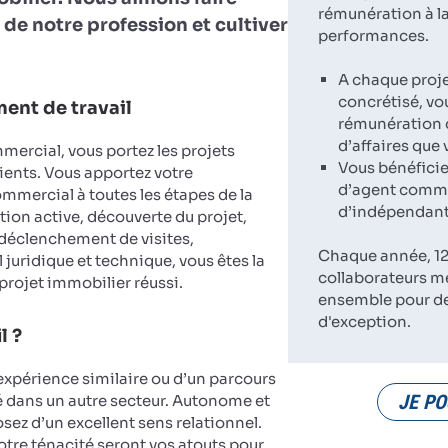
rémunération à la
 de notre profession et cultiver
performances.
A chaque proj
concrétisé, vo
ent de travail
rémunération d
d’affaires que
ercial, vous portez les projets
Vous bénéficie
ients. Vous apportez votre
d’agent comme
ercial à toutes les étapes de la
d’indépendant
tion active, découverte du projet,
 déclenchement de visites,
Chaque année, 12
 juridique et technique, vous êtes la
collaborateurs m
 projet immobilier réussi.
ensemble pour d
d'exception.
l ?
expérience similaire ou d’un parcours
JE PO
dans un autre secteur. Autonome et
sez d’un excellent sens relationnel.
votre ténacité seront vos atouts pour