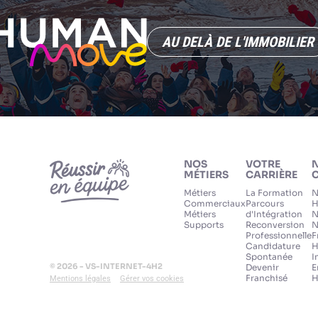
AU DELÀ DE L'IMMOBILIER
NOS
VOTRE
MÉTIERS
CARRIÈRE
C
Métiers
La Formation
N
Commerciaux
Parcours
H
Métiers
d'Intégration
N
Supports
Reconversion
N
Professionnelle
F
Candidature
H
Spontanée
I
© 2026 - VS-INTERNET-4H2
Devenir
E
Franchisé
H
Mentions légales
Gérer vos cookies