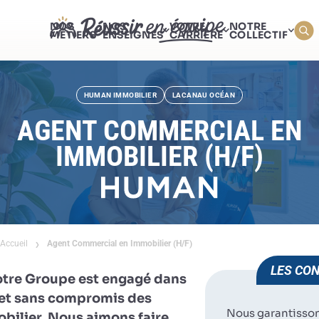
NOS
NOS
VOTRE
NOTRE
MÉTIERS
ENSEIGNES
CARRIÈRE
COLLECTIF
HUMAN IMMOBILIER
LACANAU OCÉAN
AGENT COMMERCIAL EN
IMMOBILIER (H/F)
Accueil
Agent Commercial en Immobilier (H/F)
LES CON
otre Groupe est engagé dans
e et sans compromis des
Nous garantisso
obilier. Nous aimons faire