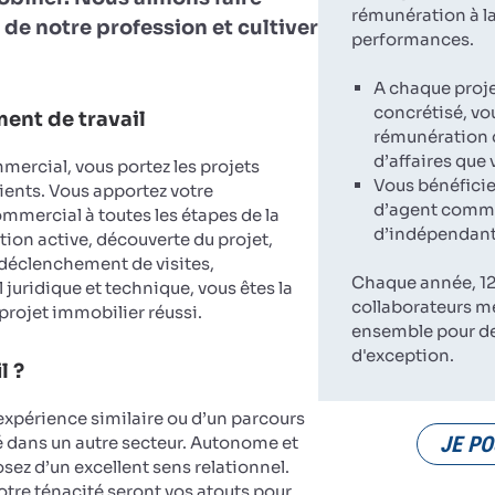
rémunération à la
 de notre profession et cultiver
performances.
A chaque proj
concrétisé, vo
ent de travail
rémunération d
d’affaires que
ercial, vous portez les projets
Vous bénéficie
ients. Vous apportez votre
d’agent comme
ercial à toutes les étapes de la
d’indépendant
tion active, découverte du projet,
 déclenchement de visites,
Chaque année, 12
 juridique et technique, vous êtes la
collaborateurs m
 projet immobilier réussi.
ensemble pour d
d'exception.
l ?
expérience similaire ou d’un parcours
JE PO
dans un autre secteur. Autonome et
sez d’un excellent sens relationnel.
votre ténacité seront vos atouts pour