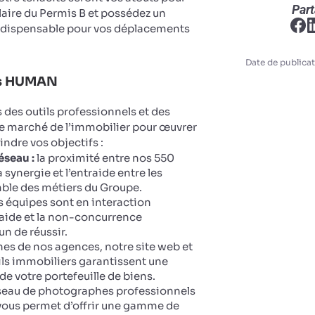
Part
ulaire du Permis B et possédez un
ndispensable pour vos déplacements
Date de publicat
ts HUMAN
des outils professionnels et des
le marché de l’immobilier pour œuvrer
eindre vos objectifs :
éseau :
la proximité entre nos 550
 synergie et l’entraide entre les
ble des métiers du Groupe.
 équipes sont en interaction
aide et la non-concurrence
n de réussir.
ines de nos agences, notre site web et
ails immobiliers garantissent une
 de votre portefeuille de biens.
seau de photographes professionnels
vous permet d’offrir une gamme de