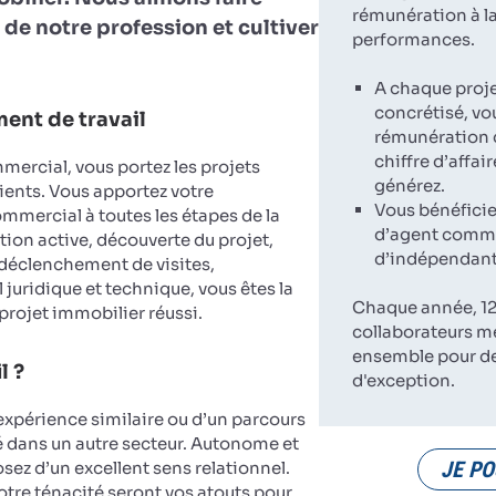
rémunération à la
 de notre profession et cultiver
performances.
A chaque proj
concrétisé, vo
ent de travail
rémunération 
chiffre d’affai
ercial, vous portez les projets
générez.
ients. Vous apportez votre
Vous bénéficie
ercial à toutes les étapes de la
d’agent comme
tion active, découverte du projet,
d’indépendant
 déclenchement de visites,
 juridique et technique, vous êtes la
Chaque année, 12
 projet immobilier réussi.
collaborateurs m
ensemble pour d
l ?
d'exception.
expérience similaire ou d’un parcours
dans un autre secteur. Autonome et
JE PO
sez d’un excellent sens relationnel.
votre ténacité seront vos atouts pour