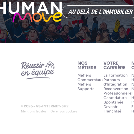
AU DELÀ DE L'IMMOBILIER
NOS
VOTRE
MÉTIERS
CARRIÈRE
C
Métiers
La Formation
N
Commerciaux
Parcours
H
Métiers
d'Intégration
N
Supports
Reconversion
N
Professionnelle
F
Candidature
H
Spontanée
I
© 2026 - VS-INTERNET-3H2
Devenir
E
Franchisé
H
Mentions légales
Gérer vos cookies