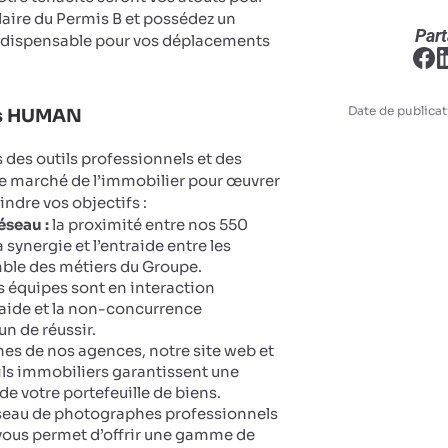
ulaire du Permis B et possédez un
Part
ndispensable pour vos déplacements
Date de publicat
ts HUMAN
des outils professionnels et des
le marché de l’immobilier pour œuvrer
eindre vos objectifs :
éseau :
la proximité entre nos 550
 synergie et l’entraide entre les
ble des métiers du Groupe.
 équipes sont en interaction
aide et la non-concurrence
n de réussir.
ines de nos agences, notre site web et
ails immobiliers garantissent une
 de votre portefeuille de biens.
seau de photographes professionnels
vous permet d’offrir une gamme de