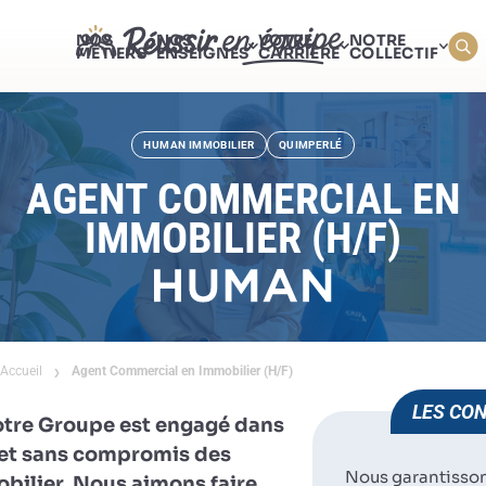
NOS
NOS
VOTRE
NOTRE
MÉTIERS
ENSEIGNES
CARRIÈRE
COLLECTIF
HUMAN IMMOBILIER
QUIMPERLÉ
AGENT COMMERCIAL EN
IMMOBILIER (H/F)
Accueil
Agent Commercial en Immobilier (H/F)
LES CON
otre Groupe est engagé dans
e et sans compromis des
Nous garantisso
obilier. Nous aimons faire