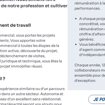
rémunération à la
 de notre profession et cultiver
performances.
A chaque proj
concrétisé, vo
ent de travail
rémunération 
chiffre d’affai
ercial, vous portez les projets
générez.
ients. Vous apportez votre
Vous bénéficie
ercial à toutes les étapes de la
d’agent comme
tion active, découverte du projet,
d’indépendant
 déclenchement de visites,
 juridique et technique, vous êtes la
Chaque année, 12
 projet immobilier réussi.
collaborateurs m
ensemble pour d
l ?
d'exception.
expérience similaire ou d’un parcours
dans un autre secteur. Autonome et
JE PO
sez d’un excellent sens relationnel.
votre ténacité seront vos atouts pour