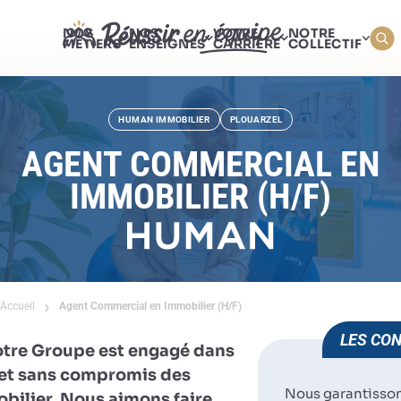
NOS
NOS
VOTRE
NOTRE
MÉTIERS
ENSEIGNES
CARRIÈRE
COLLECTIF
HUMAN IMMOBILIER
PLOUARZEL
AGENT COMMERCIAL EN
IMMOBILIER (H/F)
Accueil
Agent Commercial en Immobilier (H/F)
LES CON
otre Groupe est engagé dans
e et sans compromis des
Nous garantisso
obilier. Nous aimons faire