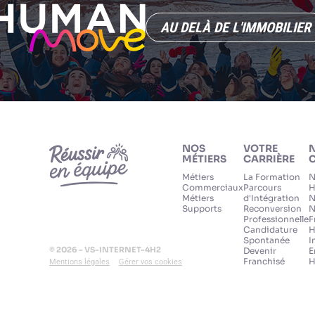
AU DELÀ DE L'IMMOBILIER
NOS
VOTRE
MÉTIERS
CARRIÈRE
C
Métiers
La Formation
N
Commerciaux
Parcours
H
Métiers
d'Intégration
N
Supports
Reconversion
N
Professionnelle
F
Candidature
H
Spontanée
I
© 2026 - VS-INTERNET-4H2
Devenir
E
Franchisé
H
Mentions légales
Gérer vos cookies