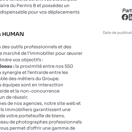
ulaire du Permis B et possédez un
Part
ndispensable pour vos déplacements
Date de publicat
ts HUMAN
des outils professionnels et des
le marché de l’immobilier pour œuvrer
eindre vos objectifs :
éseau :
la proximité entre nos 550
 synergie et l’entraide entre les
ble des métiers du Groupe.
 équipes sont en interaction
aide et la non-concurrence
n de réussir.
ines de nos agences, notre site web et
ails immobiliers garantissent une
 de votre portefeuille de biens.
seau de photographes professionnels
vous permet d’offrir une gamme de