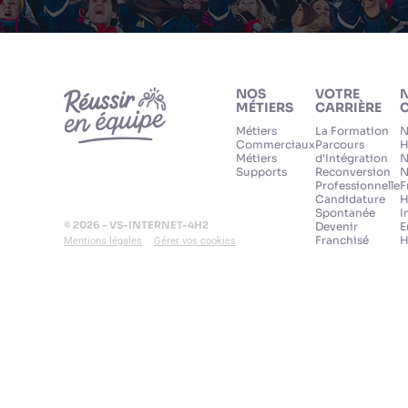
NOS
VOTRE
MÉTIERS
CARRIÈRE
C
Métiers
La Formation
N
Commerciaux
Parcours
H
Métiers
d'Intégration
N
Supports
Reconversion
N
Professionnelle
F
Candidature
H
Spontanée
I
© 2026 - VS-INTERNET-4H2
Devenir
E
Franchisé
H
Mentions légales
Gérer vos cookies