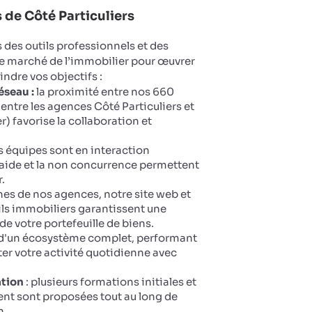
de Côté Particuliers
des outils professionnels et des
le marché de l’immobilier pour œuvrer
eindre vos objectifs :
éseau :
la proximité entre nos 660
entre les agences Côté Particuliers et
 favorise la collaboration et
 équipes sont en interaction
aide et la non concurrence permettent
.
ines de nos agences, notre site web et
ails immobiliers garantissent une
 de votre portefeuille de biens.
 d'un écosystème complet, performant
oter votre activité quotidienne avec
ation
: plusieurs formations initiales et
nt sont proposées tout au long de
n.