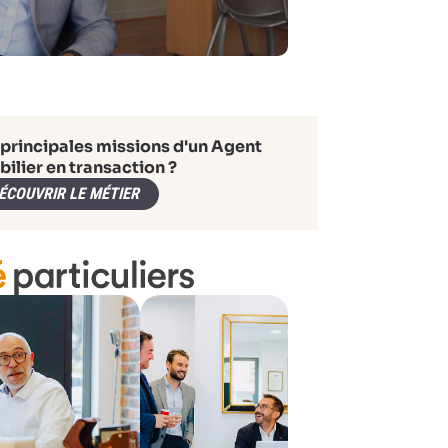
 principales missions d'un Agent
ilier en transaction ?
ÉCOUVRIR LE MÉTIER